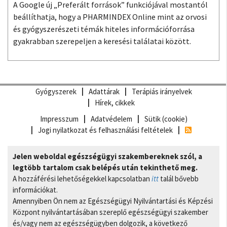
A Google új „Preferált források” funkciójával mostantól
beállíthatja, hogy a PHARMINDEX Online mint az orvosi
és gyógyszerészeti témák hiteles információforrása
gyakrabban szerepeljen a keresési találatai között.
Gyógyszerek
Adattárak
Terápiás irányelvek
Hírek, cikkek
Impresszum
Adatvédelem
Sütik (cookie)
Jogi nyilatkozat és felhasználási feltételek
Jelen weboldal egészségügyi szakembereknek szól, a
legtöbb tartalom csak belépés után tekinthető meg.
A hozzáférési lehetőségekkel kapcsolatban
itt
talál bővebb
információkat.
Amennyiben Ön nem az Egészségügyi Nyilvántartási és Képzési
Központ nyilvántartásában szereplő egészségügyi szakember
és/vagy nem az egészségügyben dolgozik, a következő