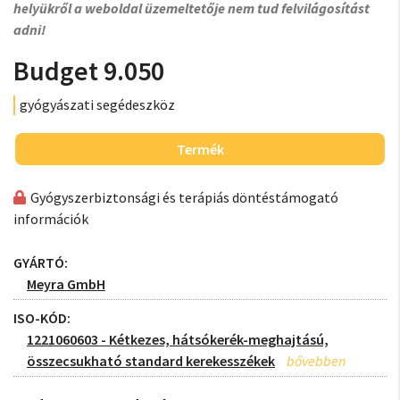
helyükről a weboldal üzemeltetője nem tud felvilágosítást
adni!
Budget 9.050
gyógyászati segédeszköz
Termék
Gyógyszerbiztonsági és terápiás döntéstámogató
információk
GYÁRTÓ:
Meyra GmbH
ISO-KÓD:
1221060603 - Kétkezes, hátsókerék-meghajtású,
összecsukható standard kerekesszékek