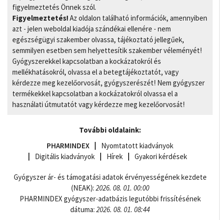
figyelmeztetés Önnek szól.
Figyelmeztetés!
Az oldalon található információk, amennyiben
azt - jelen weboldal kiadója szándékai ellenére - nem
egészségügyi szakember olvassa, tájékoztató jellegűek,
semmilyen esetben sem helyettesítik szakember véleményét!
Gyógyszerekkel kapcsolatban a kockázatokról és
mellékhatásokról, olvassa el a betegtájékoztatót, vagy
kérdezze meg kezelőorvosát, gyógyszerészét! Nem gyógyszer
termékekkel kapcsolatban a kockázatokról olvassa el a
használati útmutatót vagy kérdezze meg kezelőorvosát!
További oldalaink:
PHARMINDEX
Nyomtatott kiadványok
Digitális kiadványok
Hírek
Gyakori kérdések
Gyógyszer ár- és támogatási adatok érvényességének kezdete
(NEAK):
2026. 08. 01. 00:00
PHARMINDEX gyógyszer-adatbázis legutóbbi frissítésének
dátuma:
2026. 08. 01. 08:44