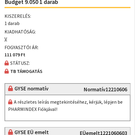
Budget 9.050 1 darab
KISZERELÉS:
1 darab
KIADHATÓSÁG:
V
FOGYASZTÓI ÁR:
111 079 Ft
STÁTUSZ:
TB TÁMOGATÁS
GYSE normatív
Normatív12210606
A részletes leírás megtekintéséhez, kérjük, lépjen be
PHARMINDEX Fiókjával!
GYSE EÜ emelt
EÜemelt1221060603