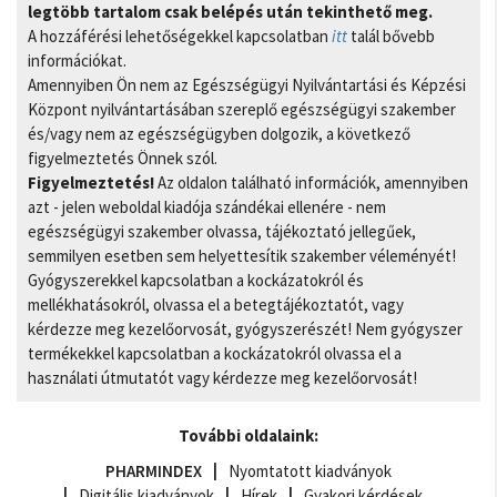
legtöbb tartalom csak belépés után tekinthető meg.
A hozzáférési lehetőségekkel kapcsolatban
itt
talál bővebb
információkat.
Amennyiben Ön nem az Egészségügyi Nyilvántartási és Képzési
Központ nyilvántartásában szereplő egészségügyi szakember
és/vagy nem az egészségügyben dolgozik, a következő
figyelmeztetés Önnek szól.
Figyelmeztetés!
Az oldalon található információk, amennyiben
azt - jelen weboldal kiadója szándékai ellenére - nem
egészségügyi szakember olvassa, tájékoztató jellegűek,
semmilyen esetben sem helyettesítik szakember véleményét!
Gyógyszerekkel kapcsolatban a kockázatokról és
mellékhatásokról, olvassa el a betegtájékoztatót, vagy
kérdezze meg kezelőorvosát, gyógyszerészét! Nem gyógyszer
termékekkel kapcsolatban a kockázatokról olvassa el a
használati útmutatót vagy kérdezze meg kezelőorvosát!
További oldalaink:
PHARMINDEX
Nyomtatott kiadványok
Digitális kiadványok
Hírek
Gyakori kérdések