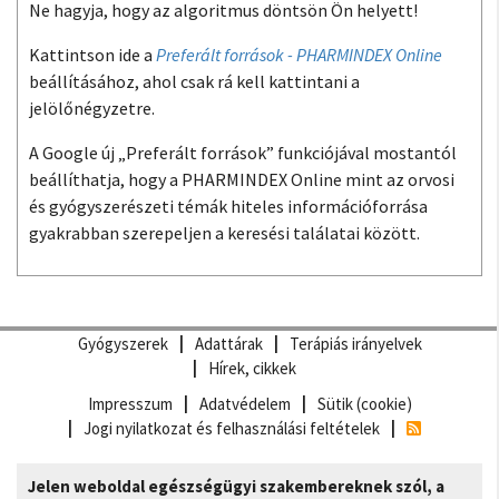
Ne hagyja, hogy az algoritmus döntsön Ön helyett!
Kattintson ide a
Preferált források - PHARMINDEX Online
beállításához, ahol csak rá kell kattintani a
jelölőnégyzetre.
A Google új „Preferált források” funkciójával mostantól
beállíthatja, hogy a PHARMINDEX Online mint az orvosi
és gyógyszerészeti témák hiteles információforrása
gyakrabban szerepeljen a keresési találatai között.
Gyógyszerek
Adattárak
Terápiás irányelvek
Hírek, cikkek
Impresszum
Adatvédelem
Sütik (cookie)
Jogi nyilatkozat és felhasználási feltételek
Jelen weboldal egészségügyi szakembereknek szól, a