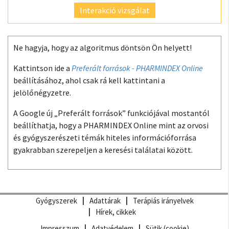
Interakció vizsgálat
Ne hagyja, hogy az algoritmus döntsön Ön helyett!
Kattintson ide a
Preferált források - PHARMINDEX Online
beállításához, ahol csak rá kell kattintani a
jelölőnégyzetre.
A Google új „Preferált források” funkciójával mostantól
beállíthatja, hogy a PHARMINDEX Online mint az orvosi
és gyógyszerészeti témák hiteles információforrása
gyakrabban szerepeljen a keresési találatai között.
Gyógyszerek
Adattárak
Terápiás irányelvek
Hírek, cikkek
Impresszum
Adatvédelem
Sütik (cookie)