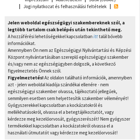
Jogi nyilatkozat és felhasználási feltételek
Jelen weboldal egészségügyi szakembereknek szól, a
legtöbb tartalom csak belépés után tekinthető meg.
A hozzáférési lehetőségekkel kapcsolatban
itt
talál bővebb
információkat.
Amennyiben Ön nem az Egészségügyi Nyilvántartási és Képzési
Központ nyilvántartásában szereplő egészségügyi szakember
és/vagy nem az egészségügyben dolgozik, a következő
figyelmeztetés Önnek szól.
Figyelmeztetés!
Az oldalon található információk, amennyiben
azt - jelen weboldal kiadója szándékai ellenére - nem
egészségügyi szakember olvassa, tájékoztató jellegűek,
semmilyen esetben sem helyettesítik szakember véleményét!
Gyógyszerekkel kapcsolatban a kockázatokról és
mellékhatásokról, olvassa el a betegtájékoztatót, vagy
kérdezze meg kezelőorvosát, gyógyszerészét! Nem gyógyszer
termékekkel kapcsolatban a kockázatokról olvassa el a
használati útmutatót vagy kérdezze meg kezelőorvosát!