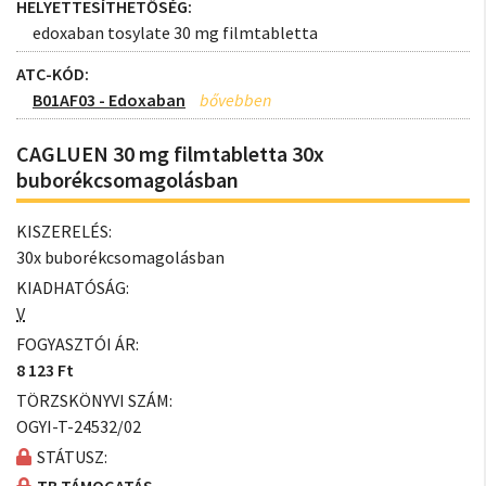
HELYETTESÍTHETŐSÉG:
edoxaban tosylate 30 mg filmtabletta
ATC-KÓD:
B01AF03 - Edoxaban
CAGLUEN 30 mg filmtabletta 30x
buborékcsomagolásban
KISZERELÉS:
30x buborékcsomagolásban
KIADHATÓSÁG:
V
FOGYASZTÓI ÁR:
8 123 Ft
TÖRZSKÖNYVI SZÁM:
OGYI-T-24532/02
STÁTUSZ: