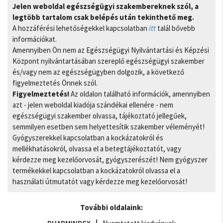
Jelen weboldal egészségügyi szakembereknek szól, a
legtöbb tartalom csak belépés után tekinthető meg.
A hozzáférési lehetőségekkel kapcsolatban
itt
talál bővebb
információkat.
Amennyiben Ön nem az Egészségügyi Nyilvántartási és Képzési
Központ nyilvántartásában szereplő egészségügyi szakember
és/vagy nem az egészségügyben dolgozik, a következő
figyelmeztetés Önnek szól.
Figyelmeztetés!
Az oldalon található információk, amennyiben
azt - jelen weboldal kiadója szándékai ellenére - nem
egészségügyi szakember olvassa, tájékoztató jellegűek,
semmilyen esetben sem helyettesítik szakember véleményét!
Gyógyszerekkel kapcsolatban a kockázatokról és
mellékhatásokról, olvassa el a betegtájékoztatót, vagy
kérdezze meg kezelőorvosát, gyógyszerészét! Nem gyógyszer
termékekkel kapcsolatban a kockázatokról olvassa el a
használati útmutatót vagy kérdezze meg kezelőorvosát!
További oldalaink: