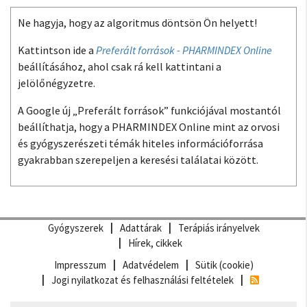
Ne hagyja, hogy az algoritmus döntsön Ön helyett!
Kattintson ide a
Preferált források - PHARMINDEX Online
beállításához, ahol csak rá kell kattintani a
jelölőnégyzetre.
A Google új „Preferált források” funkciójával mostantól
beállíthatja, hogy a PHARMINDEX Online mint az orvosi
és gyógyszerészeti témák hiteles információforrása
gyakrabban szerepeljen a keresési találatai között.
Gyógyszerek
Adattárak
Terápiás irányelvek
Hírek, cikkek
Impresszum
Adatvédelem
Sütik (cookie)
Jogi nyilatkozat és felhasználási feltételek