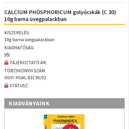
CALCIUM PHOSPHORICUM golyócskák (C 30)
10g barna üvegpalackban
KISZERELÉS:
10g barna üvegpalackban
KIADHATÓSÁG:
VN
TÁJÉKOZTATÓ ÁR:
TÖRZSKÖNYVI SZÁM:
OGYI-HGAL-81C30/02
STÁTUSZ:
KIADVÁNYAINK