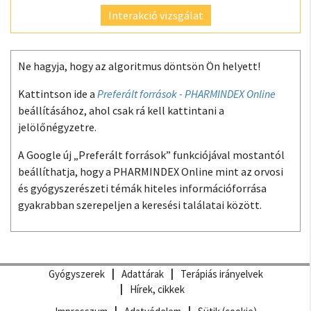
Interakció vizsgálat
Ne hagyja, hogy az algoritmus döntsön Ön helyett!
Kattintson ide a
Preferált források - PHARMINDEX Online
beállításához, ahol csak rá kell kattintani a
jelölőnégyzetre.
A Google új „Preferált források” funkciójával mostantól
beállíthatja, hogy a PHARMINDEX Online mint az orvosi
és gyógyszerészeti témák hiteles információforrása
gyakrabban szerepeljen a keresési találatai között.
Gyógyszerek
Adattárak
Terápiás irányelvek
Hírek, cikkek