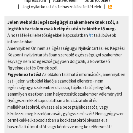
Impresszum
Adatvédelem
Sütik (cookie)
Jogi nyilatkozat és felhasználási feltételek
Jelen weboldal egészségügyi szakembereknek szól, a
legtöbb tartalom csak belépés után tekinthető meg.
A hozzáférési lehetőségekkel kapcsolatban
itt
talál bővebb
információkat.
Amennyiben Ön nem az Egészségügyi Nyilvántartási és Képzési
Központ nyilvántartásában szereplő egészségügyi szakember
és/vagy nem az egészségügyben dolgozik, a következő
figyelmeztetés Önnek szól.
Figyelmeztetés!
Az oldalon található információk, amennyiben
azt - jelen weboldal kiadója szándékai ellenére - nem
egészségügyi szakember olvassa, tájékoztató jellegűek,
semmilyen esetben sem helyettesítik szakember véleményét!
Gyógyszerekkel kapcsolatban a kockázatokról és
mellékhatásokról, olvassa el a betegtájékoztatót, vagy
kérdezze meg kezelőorvosát, gyógyszerészét! Nem gyógyszer
termékekkel kapcsolatban a kockázatokról olvassa el a
használati útmutatót vagy kérdezze meg kezelőorvosát!