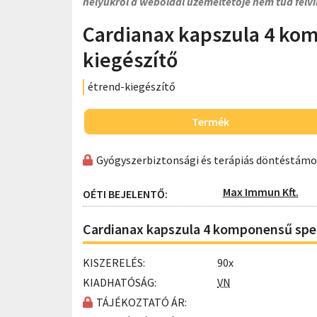
helyükről a weboldal üzemeltetője nem tud felvi
Cardianax kapszula 4 kom
kiegészítő
étrend-kiegészítő
Termék
Gyógyszerbiztonsági és terápiás döntéstám
Max Immun Kft.
OÉTI BEJELENTŐ:
Cardianax kapszula 4 komponensű spec
KISZERELÉS:
90x
KIADHATÓSÁG:
VN
TÁJÉKOZTATÓ ÁR: