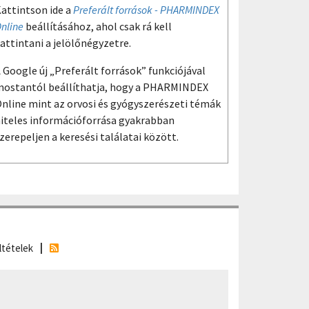
attintson ide a
Preferált források - PHARMINDEX
nline
beállításához, ahol csak rá kell
attintani a jelölőnégyzetre.
 Google új „Preferált források” funkciójával
ostantól beállíthatja, hogy a PHARMINDEX
nline mint az orvosi és gyógyszerészeti témák
iteles információforrása gyakrabban
zerepeljen a keresési találatai között.
ltételek