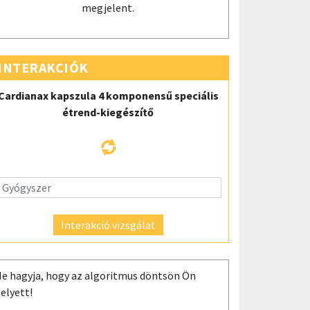
megjelent.
INTERAKCIÓK
Cardianax kapszula 4 komponensű speciális
étrend-kiegészítő
Interakció vizsgálat
e hagyja, hogy az algoritmus döntsön Ön
elyett!