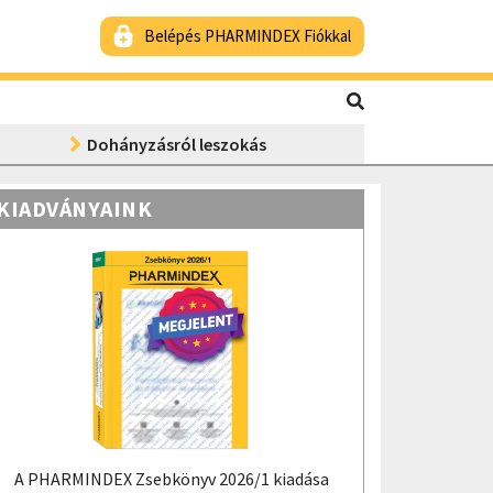
Belépés PHARMINDEX Fiókkal
Dohányzásról leszokás
KIADVÁNYAINK
A PHARMINDEX Zsebkönyv 2026/1 kiadása