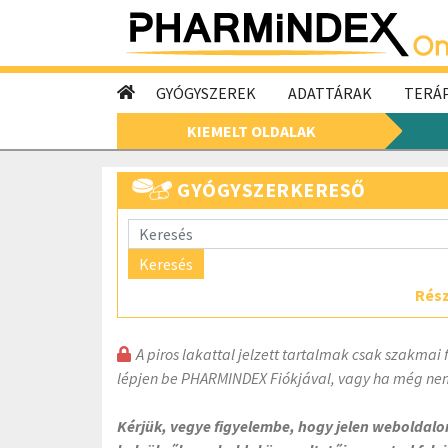
GYÓGYSZEREK
ADATTÁRAK
TERÁP
KIEMELT OLDALAK
GYÓGYSZERKERESŐ
Keresés
Rész
A piros lakattal jelzett tartalmak csak szakmai 
lépjen be PHARMINDEX Fiókjával, vagy ha még nem
Kérjük, vegye figyelembe, hogy jelen weboldal