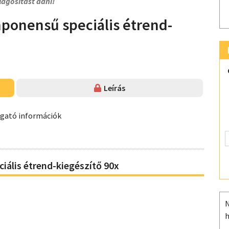
lágosítást adni!
ponensű speciális étrend-
Leírás
ogató információk
iális étrend-kiegészítő 90x
N
h