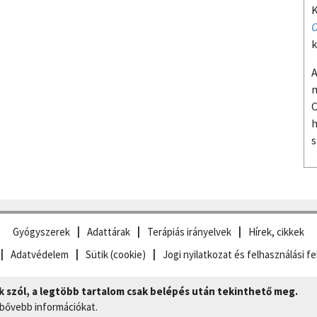
K
O
k
A
m
O
h
s
Gyógyszerek
Adattárak
Terápiás irányelvek
Hírek, cikkek
Adatvédelem
Sütik (cookie)
Jogi nyilatkozat és felhasználási fe
szól, a legtöbb tartalom csak belépés után tekinthető meg.
 bővebb információkat.