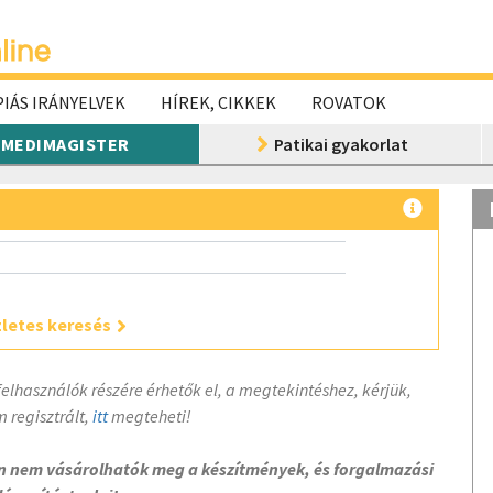
IÁS IRÁNYELVEK
HÍREK, CIKKEK
ROVATOK
MEDIMAGISTER
Patikai gyakorlat
letes keresés
felhasználók részére érhetők el, a megtekintéshez, kérjük,
 regisztrált,
itt
megteheti!
on nem vásárolhatók meg a készítmények, és forgalmazási