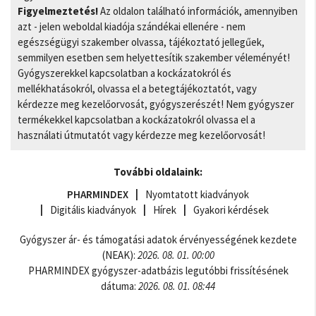
Figyelmeztetés!
Az oldalon található információk, amennyiben
azt - jelen weboldal kiadója szándékai ellenére - nem
egészségügyi szakember olvassa, tájékoztató jellegűek,
semmilyen esetben sem helyettesítik szakember véleményét!
Gyógyszerekkel kapcsolatban a kockázatokról és
mellékhatásokról, olvassa el a betegtájékoztatót, vagy
kérdezze meg kezelőorvosát, gyógyszerészét! Nem gyógyszer
termékekkel kapcsolatban a kockázatokról olvassa el a
használati útmutatót vagy kérdezze meg kezelőorvosát!
További oldalaink:
PHARMINDEX
Nyomtatott kiadványok
Digitális kiadványok
Hírek
Gyakori kérdések
Gyógyszer ár- és támogatási adatok érvényességének kezdete
(NEAK):
2026. 08. 01. 00:00
PHARMINDEX gyógyszer-adatbázis legutóbbi frissítésének
dátuma:
2026. 08. 01. 08:44