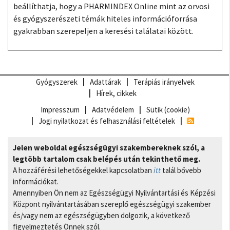
beállíthatja, hogy a PHARMINDEX Online mint az orvosi
és gyógyszerészeti témák hiteles információforrása
gyakrabban szerepeljen a keresési találatai között.
Gyógyszerek
Adattárak
Terápiás irányelvek
Hírek, cikkek
Impresszum
Adatvédelem
Sütik (cookie)
Jogi nyilatkozat és felhasználási feltételek
Jelen weboldal egészségügyi szakembereknek szól, a
legtöbb tartalom csak belépés után tekinthető meg.
A hozzáférési lehetőségekkel kapcsolatban
itt
talál bővebb
információkat.
Amennyiben Ön nem az Egészségügyi Nyilvántartási és Képzési
Központ nyilvántartásában szereplő egészségügyi szakember
és/vagy nem az egészségügyben dolgozik, a következő
figyelmeztetés Önnek szól.