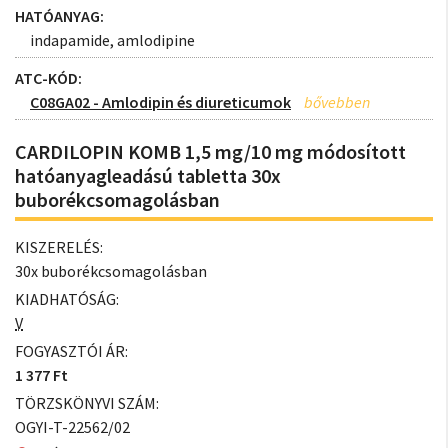
HATÓANYAG:
indapamide, amlodipine
ATC-KÓD:
C08GA02 - Amlodipin és diureticumok
CARDILOPIN KOMB 1,5 mg/10 mg módosított
hatóanyagleadású tabletta 30x
buborékcsomagolásban
KISZERELÉS:
30x buborékcsomagolásban
KIADHATÓSÁG:
V
FOGYASZTÓI ÁR:
1 377 Ft
TÖRZSKÖNYVI SZÁM:
OGYI-T-22562/02