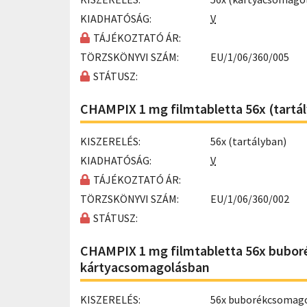
KIADHATÓSÁG:
V
TÁJÉKOZTATÓ ÁR:
TÖRZSKÖNYVI SZÁM:
EU/1/06/360/005
STÁTUSZ:
CHAMPIX 1 mg filmtabletta 56x (tartá
KISZERELÉS:
56x (tartályban)
KIADHATÓSÁG:
V
TÁJÉKOZTATÓ ÁR:
TÖRZSKÖNYVI SZÁM:
EU/1/06/360/002
STÁTUSZ:
CHAMPIX 1 mg filmtabletta 56x bubor
kártyacsomagolásban
KISZERELÉS:
56x buborékcsomagol