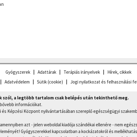
an
Gyógyszerek
Adattárak
Terápiás irányelvek
Hírek, cikkek
Adatvédelem
Sütik (cookie)
Jogi nyilatkozat és felhasználási fe
szól, a legtöbb tartalom csak belépés után tekinthető meg.
 bővebb információkat.
 és Képzési Központ nyilvántartásában szereplő egészségügyi szakemb
, amennyiben azt - jelen weboldal kiadója szándékai ellenére - nem egész
eményét! Gyógyszerekkel kapcsolatban a kockázatokról és mellékhatások