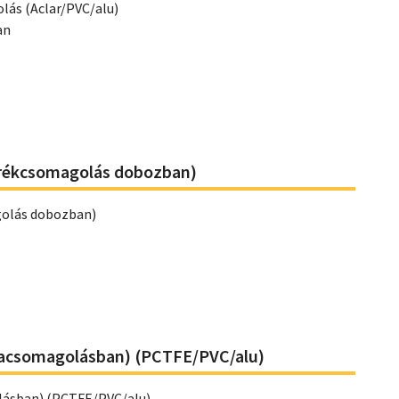
ás (Aclar/PVC/alu)
an
orékcsomagolás dobozban)
olás dobozban)
yacsomagolásban) (PCTFE/PVC/alu)
lásban) (PCTFE/PVC/alu)