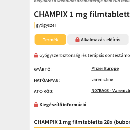
helyükről a weboldal üzemeltetője nem tud felvi
CHAMPIX 1 mg filmtablett
gyógyszer
Termék
Alkalmazási előírás
Gyógyszerbiztonsági és terápiás döntéstám
Pfizer Europe
GYÁRTÓ:
varenicline
HATÓANYAG:
N07BA03 - Varenicl
ATC-KÓD:
Kiegészítő információ
CHAMPIX 1 mg filmtabletta 28x (bub