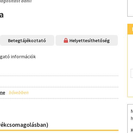
lágosítást adni!
a
Betegtájékoztató
Helyettesíthetőség
ogató információk
ine
N
h
orékcsomagolásban)
K