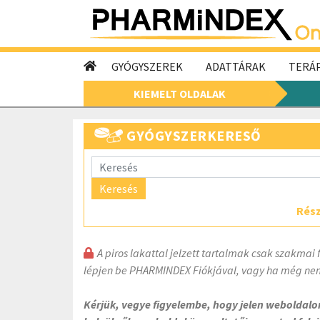
GYÓGYSZEREK
ADATTÁRAK
TERÁP
KIEMELT OLDALAK
GYÓGYSZERKERESŐ
Keresés
Rész
A piros lakattal jelzett tartalmak csak szakmai 
lépjen be PHARMINDEX Fiókjával, vagy ha még nem
Kérjük, vegye figyelembe, hogy jelen weboldal