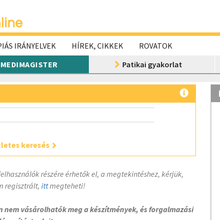
IÁS IRÁNYELVEK
HÍREK, CIKKEK
ROVATOK
MEDIMAGISTER
Patikai gyakorlat
letes keresés
felhasználók részére érhetők el, a megtekintéshez, kérjük,
 regisztrált,
itt
megteheti!
on nem vásárolhatók meg a készítmények, és forgalmazási