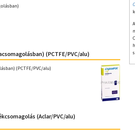
O
olásban)
k
A
m
O
h
s
yacsomagolásban) (PCTFE/PVC/alu)
lásban) (PCTFE/PVC/alu)
ékcsomagolás (Aclar/PVC/alu)