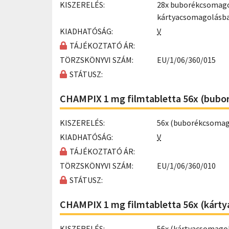
KISZERELÉS:
28x buborékcsomagol
kártyacsomagolásb
KIADHATÓSÁG:
V
TÁJÉKOZTATÓ ÁR:
TÖRZSKÖNYVI SZÁM:
EU/1/06/360/015
STÁTUSZ:
CHAMPIX 1 mg filmtabletta 56x (bub
KISZERELÉS:
56x (buborékcsomag
KIADHATÓSÁG:
V
TÁJÉKOZTATÓ ÁR:
TÖRZSKÖNYVI SZÁM:
EU/1/06/360/010
STÁTUSZ:
CHAMPIX 1 mg filmtabletta 56x (kárt
KISZERELÉS:
56x (kártyacsomago