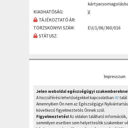
kártyacsomagolásb
KIADHATÓSÁG:
V
TÁJÉKOZTATÓ ÁR:
TÖRZSKÖNYVI SZÁM:
EU/1/06/360/016
STÁTUSZ:
Impresszum
Jelen weboldal egészségügyi szakembereknek 
A hozzáférési lehetőségekkel kapcsolatban
itt
talál
Amennyiben Ön nem az Egészségügyi Nyilvántartási
következő figyelmeztetés Önnek szól.
Figyelmeztetés!
Az oldalon található információk
semmilyen esetben sem helyettesítik szakember vél