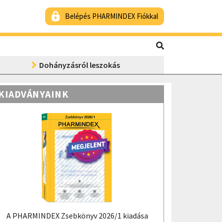
Belépés PHARMINDEX Fiókkal
Dohányzásról leszokás
KIADVÁNYAINK
A PHARMINDEX Zsebkönyv 2026/1 kiadása