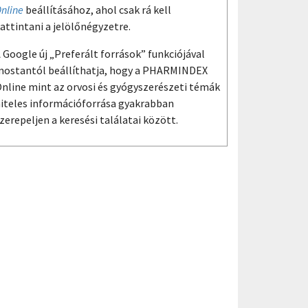
nline
beállításához, ahol csak rá kell
attintani a jelölőnégyzetre.
 Google új „Preferált források” funkciójával
ostantól beállíthatja, hogy a PHARMINDEX
nline mint az orvosi és gyógyszerészeti témák
iteles információforrása gyakrabban
zerepeljen a keresési találatai között.