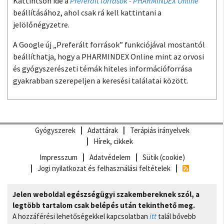
Kattintson ide a
Preferált források - PHARMINDEX Online
beállításához, ahol csak rá kell kattintani a
jelölőnégyzetre.
A Google új „Preferált források” funkciójával mostantól
beállíthatja, hogy a PHARMINDEX Online mint az orvosi
és gyógyszerészeti témák hiteles információforrása
gyakrabban szerepeljen a keresési találatai között.
Gyógyszerek
Adattárak
Terápiás irányelvek
Hírek, cikkek
Impresszum
Adatvédelem
Sütik (cookie)
Jogi nyilatkozat és felhasználási feltételek
Jelen weboldal egészségügyi szakembereknek szól, a
legtöbb tartalom csak belépés után tekinthető meg.
A hozzáférési lehetőségekkel kapcsolatban
itt
talál bővebb