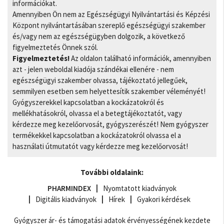
információkat.
Amennyiben Ön nem az Egészségügyi Nyilvántartási és Képzési
Központ nyilvántartásában szereplő egészségügyi szakember
és/vagy nem az egészségügyben dolgozik, a következő
figyelmeztetés Önnek szól.
Figyelmeztetés!
Az oldalon található információk, amennyiben
azt - jelen weboldal kiadója szándékai ellenére - nem
egészségügyi szakember olvassa, tájékoztató jellegűek,
semmilyen esetben sem helyettesítik szakember véleményét!
Gyógyszerekkel kapcsolatban a kockázatokról és
mellékhatásokról, olvassa el a betegtájékoztatót, vagy
kérdezze meg kezelőorvosát, gyógyszerészét! Nem gyógyszer
termékekkel kapcsolatban a kockázatokról olvassa el a
használati útmutatót vagy kérdezze meg kezelőorvosát!
További oldalaink:
PHARMINDEX
Nyomtatott kiadványok
Digitális kiadványok
Hírek
Gyakori kérdések
Gyógyszer ár- és támogatási adatok érvényességének kezdete