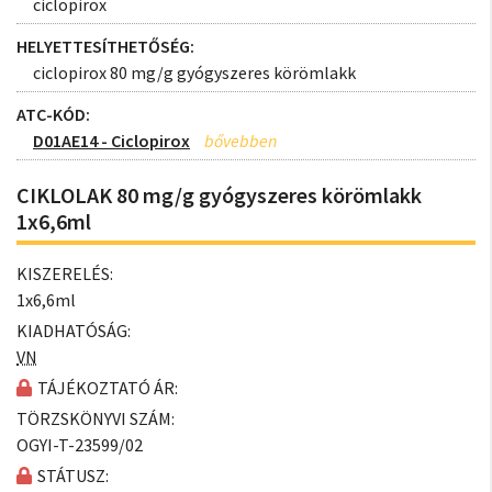
ciclopirox
HELYETTESÍTHETŐSÉG:
ciclopirox 80 mg/g gyógyszeres körömlakk
ATC-KÓD:
D01AE14 - Ciclopirox
CIKLOLAK 80 mg/g gyógyszeres körömlakk
1x6,6ml
KISZERELÉS:
1x6,6ml
KIADHATÓSÁG:
VN
TÁJÉKOZTATÓ ÁR:
TÖRZSKÖNYVI SZÁM:
OGYI-T-23599/02
STÁTUSZ: