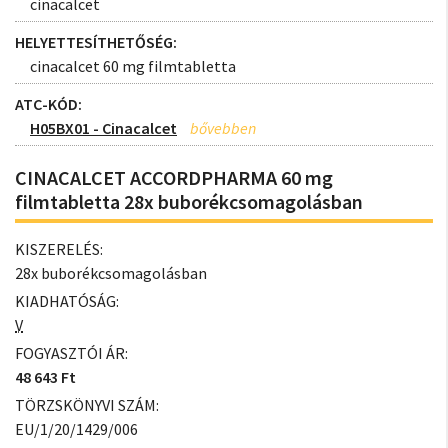
cinacalcet
HELYETTESÍTHETŐSÉG:
cinacalcet 60 mg filmtabletta
ATC-KÓD:
H05BX01 - Cinacalcet
CINACALCET ACCORDPHARMA 60 mg
filmtabletta 28x buborékcsomagolásban
KISZERELÉS:
28x buborékcsomagolásban
KIADHATÓSÁG:
V
FOGYASZTÓI ÁR:
48 643 Ft
TÖRZSKÖNYVI SZÁM:
EU/1/20/1429/006