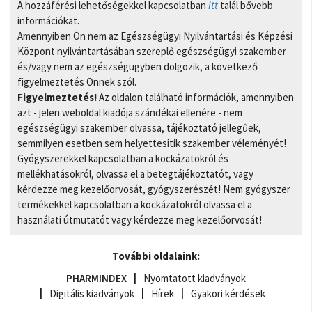
A hozzáférési lehetőségekkel kapcsolatban
itt
talál bővebb
információkat.
Amennyiben Ön nem az Egészségügyi Nyilvántartási és Képzési
Központ nyilvántartásában szereplő egészségügyi szakember
és/vagy nem az egészségügyben dolgozik, a következő
figyelmeztetés Önnek szól.
Figyelmeztetés!
Az oldalon található információk, amennyiben
azt - jelen weboldal kiadója szándékai ellenére - nem
egészségügyi szakember olvassa, tájékoztató jellegűek,
semmilyen esetben sem helyettesítik szakember véleményét!
Gyógyszerekkel kapcsolatban a kockázatokról és
mellékhatásokról, olvassa el a betegtájékoztatót, vagy
kérdezze meg kezelőorvosát, gyógyszerészét! Nem gyógyszer
termékekkel kapcsolatban a kockázatokról olvassa el a
használati útmutatót vagy kérdezze meg kezelőorvosát!
További oldalaink:
PHARMINDEX
Nyomtatott kiadványok
Digitális kiadványok
Hírek
Gyakori kérdések