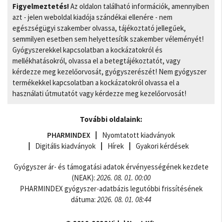
Figyelmeztetés!
Az oldalon található információk, amennyiben
azt - jelen weboldal kiadója szándékai ellenére - nem
egészségügyi szakember olvassa, tájékoztató jellegűek,
semmilyen esetben sem helyettesítik szakember véleményét!
Gyógyszerekkel kapcsolatban a kockázatokról és
mellékhatásokról, olvassa el a betegtájékoztatót, vagy
kérdezze meg kezelőorvosát, gyógyszerészét! Nem gyógyszer
termékekkel kapcsolatban a kockázatokról olvassa el a
használati útmutatót vagy kérdezze meg kezelőorvosát!
További oldalaink:
PHARMINDEX
Nyomtatott kiadványok
Digitális kiadványok
Hírek
Gyakori kérdések
Gyógyszer ár- és támogatási adatok érvényességének kezdete
(NEAK):
2026. 08. 01. 00:00
PHARMINDEX gyógyszer-adatbázis legutóbbi frissítésének
dátuma:
2026. 08. 01. 08:44