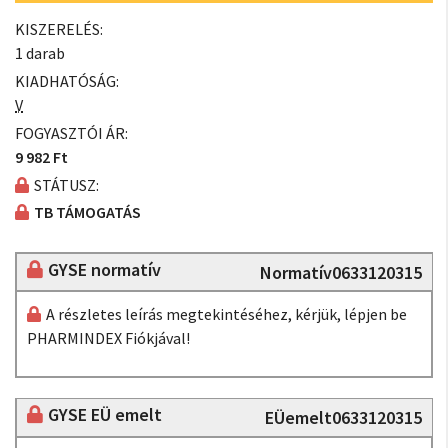
KISZERELÉS:
1 darab
KIADHATÓSÁG:
V
FOGYASZTÓI ÁR:
9 982 Ft
STÁTUSZ:
TB TÁMOGATÁS
GYSE normatív
Normatív0633120315
A részletes leírás megtekintéséhez, kérjük, lépjen be
PHARMINDEX Fiókjával!
GYSE EÜ emelt
EÜemelt0633120315