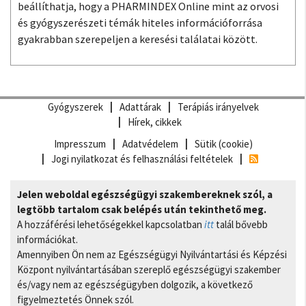
beállíthatja, hogy a PHARMINDEX Online mint az orvosi
és gyógyszerészeti témák hiteles információforrása
gyakrabban szerepeljen a keresési találatai között.
Gyógyszerek
Adattárak
Terápiás irányelvek
Hírek, cikkek
Impresszum
Adatvédelem
Sütik (cookie)
Jogi nyilatkozat és felhasználási feltételek
Jelen weboldal egészségügyi szakembereknek szól, a
legtöbb tartalom csak belépés után tekinthető meg.
A hozzáférési lehetőségekkel kapcsolatban
itt
talál bővebb
információkat.
Amennyiben Ön nem az Egészségügyi Nyilvántartási és Képzési
Központ nyilvántartásában szereplő egészségügyi szakember
és/vagy nem az egészségügyben dolgozik, a következő
figyelmeztetés Önnek szól.