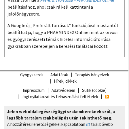
beállításához, ahol csak rá kell kattintani a
jelölőnégyzetre.
A Google új „Preferált források” funkciójával mostantól
beállíthatja, hogy a PHARMINDEX Online mint az orvosi
és gyógyszerészeti témák hiteles információforrása
gyakrabban szerepeljen a keresési találatai között.
Gyógyszerek
Adattárak
Terápiás irányelvek
Hírek, cikkek
Impresszum
Adatvédelem
Sütik (cookie)
Jogi nyilatkozat és felhasználási feltételek
Jelen weboldal egészségügyi szakembereknek szól, a
legtöbb tartalom csak belépés után tekinthető meg.
A hozzáférési lehetőségekkel kapcsolatban
itt
talál bővebb