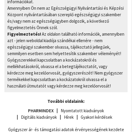
információkat.
Amennyiben Ön nem az Egészségügyi Nyilvántartási és Képzési
Központ nyilvántartásában szereplő egészségügyi szakember
és/vagy nem az egészségügyben dolgozik, a következő
figyelmeztetés Önnek szól.
Figyelmeztetés!
Az oldalon található információk, amennyiben
azt - jelen weboldal kiadója szándékai ellenére - nem
egészségügyi szakember olvassa, tájékoztató jellegűek,
semmilyen esetben sem helyettesítik szakember véleményét!
Gyógyszerekkel kapcsolatban a kockázatokról és
mellékhatásokról, olvassa el a betegtájékoztatót, vagy
kérdezze meg kezelőorvosát, gyógyszerészét! Nem gyógyszer
termékekkel kapcsolatban a kockázatokról olvassa el a
használati útmutatót vagy kérdezze meg kezelőorvosát!
További oldalaink:
PHARMINDEX
Nyomtatott kiadványok
Digitális kiadványok
Hírek
Gyakori kérdések
Gyógyszer ár- és támogatási adatok érvényességének kezdete