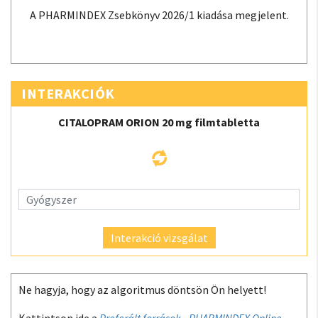
A PHARMINDEX Zsebkönyv 2026/1 kiadása megjelent.
INTERAKCIÓK
CITALOPRAM ORION 20 mg filmtabletta
Interakció vizsgálat
Ne hagyja, hogy az algoritmus döntsön Ön helyett!
Kattintson ide a
Preferált források - PHARMINDEX Online