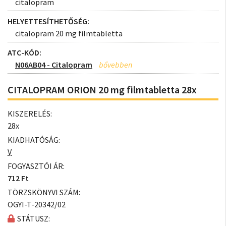
citalopram
HELYETTESÍTHETŐSÉG:
citalopram 20 mg filmtabletta
ATC-KÓD:
N06AB04 - Citalopram
CITALOPRAM ORION 20 mg filmtabletta 28x
KISZERELÉS:
28x
KIADHATÓSÁG:
V
FOGYASZTÓI ÁR:
712 Ft
TÖRZSKÖNYVI SZÁM:
OGYI-T-20342/02
STÁTUSZ: