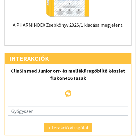
A PHARMINDEX Zsebkönyv 2026/1 kiadása megjelent.
INTERAKCIÓK
ClinSin med Junior orr- és melléküregöblítő készlet
flakon+16 tasak
Interakció vizsgálat