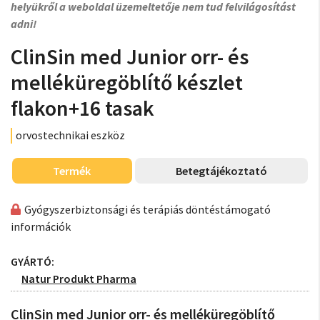
helyükről a weboldal üzemeltetője nem tud felvilágosítást
adni!
ClinSin med Junior orr- és
melléküregöblítő készlet
flakon+16 tasak
orvostechnikai eszköz
Termék
Betegtájékoztató
Gyógyszerbiztonsági és terápiás döntéstámogató
információk
GYÁRTÓ:
Natur Produkt Pharma
ClinSin med Junior orr- és melléküregöblítő