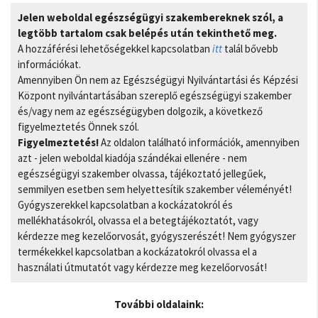
Jelen weboldal egészségügyi szakembereknek szól, a
legtöbb tartalom csak belépés után tekinthető meg.
A hozzáférési lehetőségekkel kapcsolatban
itt
talál bővebb
információkat.
Amennyiben Ön nem az Egészségügyi Nyilvántartási és Képzési
Központ nyilvántartásában szereplő egészségügyi szakember
és/vagy nem az egészségügyben dolgozik, a következő
figyelmeztetés Önnek szól.
Figyelmeztetés!
Az oldalon található információk, amennyiben
azt - jelen weboldal kiadója szándékai ellenére - nem
egészségügyi szakember olvassa, tájékoztató jellegűek,
semmilyen esetben sem helyettesítik szakember véleményét!
Gyógyszerekkel kapcsolatban a kockázatokról és
mellékhatásokról, olvassa el a betegtájékoztatót, vagy
kérdezze meg kezelőorvosát, gyógyszerészét! Nem gyógyszer
termékekkel kapcsolatban a kockázatokról olvassa el a
használati útmutatót vagy kérdezze meg kezelőorvosát!
További oldalaink: