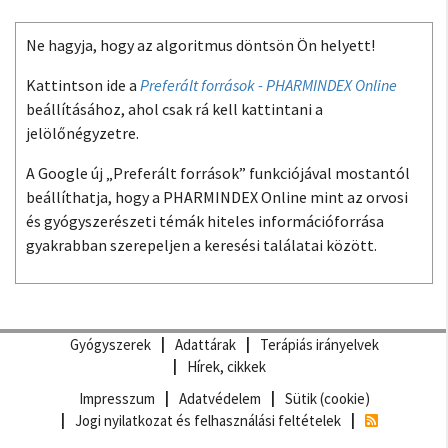
Ne hagyja, hogy az algoritmus döntsön Ön helyett!
Kattintson ide a
Preferált források - PHARMINDEX Online
beállításához, ahol csak rá kell kattintani a
jelölőnégyzetre.
A Google új „Preferált források” funkciójával mostantól
beállíthatja, hogy a PHARMINDEX Online mint az orvosi
és gyógyszerészeti témák hiteles információforrása
gyakrabban szerepeljen a keresési találatai között.
Gyógyszerek
Adattárak
Terápiás irányelvek
Hírek, cikkek
Impresszum
Adatvédelem
Sütik (cookie)
Jogi nyilatkozat és felhasználási feltételek