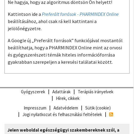
Ne hagyja, hogy az algoritmus döntsön Ön helyett!
Kattintson ide a
Preferált források - PHARMINDEX Online
beállításához, ahol csak rá kell kattintani a
jelölőnégyzetre.
A Google új „Preferált források” funkciójával mostantól
beállíthatja, hogy a PHARMINDEX Online mint az orvosi
és gyógyszerészeti témák hiteles információforrása
gyakrabban szerepeljen a keresési találatai között.
Gyógyszerek
Adattárak
Terápiás irányelvek
Hírek, cikkek
Impresszum
Adatvédelem
Sütik (cookie)
Jogi nyilatkozat és felhasználási feltételek
Jelen weboldal egészségügyi szakembereknek szól, a