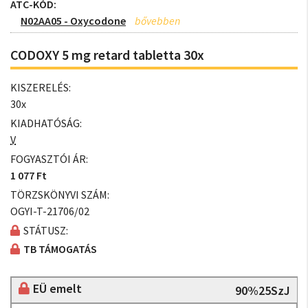
ATC-KÓD:
N02AA05 - Oxycodone
CODOXY 5 mg retard tabletta 30x
KISZERELÉS:
30x
KIADHATÓSÁG:
V
FOGYASZTÓI ÁR:
1 077 Ft
TÖRZSKÖNYVI SZÁM:
OGYI-T-21706/02
STÁTUSZ:
TB TÁMOGATÁS
EÜ emelt
90%25SzJ