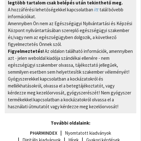
legtöbb tartalom csak belépés után tekinthető meg.
A hozzáférési lehetőségekkel kapcsolatban
itt
talál bővebb
információkat.
Amennyiben Ön nem az Egészségügyi Nyilvántartási és Képzési
Központ nyilvántartásában szereplő egészségügyi szakember
és/vagy nem az egészségügyben dolgozik, a következő
figyelmeztetés Önnek szól.
Figyelmeztetés!
Az oldalon található információk, amennyiben
azt - jelen weboldal kiadója szándékai ellenére - nem
egészségügyi szakember olvassa, tájékoztató jellegűek,
semmilyen esetben sem helyettesítik szakember véleményét!
Gyógyszerekkel kapcsolatban a kockázatokról és
mellékhatásokról, olvassa el a betegtájékoztatót, vagy
kérdezze meg kezelőorvosát, gyógyszerészét! Nem gyógyszer
termékekkel kapcsolatban a kockázatokról olvassa el a
használati útmutatót vagy kérdezze meg kezelőorvosát!
További oldalaink:
PHARMINDEX
Nyomtatott kiadványok
Digitális kiadványok
Hírek
Gyakori kérdések