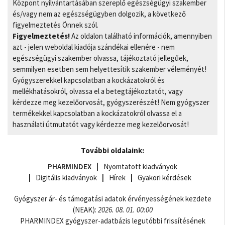
Központ nyilvántartásában szereplő egészségügyi szakember
és/vagy nem az egészségügyben dolgozik, a következő
figyelmeztetés Önnek szól.
Figyelmeztetés!
Az oldalon található információk, amennyiben
azt - jelen weboldal kiadója szándékai ellenére - nem
egészségügyi szakember olvassa, tájékoztató jellegűek,
semmilyen esetben sem helyettesítik szakember véleményét!
Gyógyszerekkel kapcsolatban a kockázatokról és
mellékhatásokról, olvassa el a betegtájékoztatót, vagy
kérdezze meg kezelőorvosát, gyógyszerészét! Nem gyógyszer
termékekkel kapcsolatban a kockázatokról olvassa el a
használati útmutatót vagy kérdezze meg kezelőorvosát!
További oldalaink:
PHARMINDEX
Nyomtatott kiadványok
Digitális kiadványok
Hírek
Gyakori kérdések
Gyógyszer ár- és támogatási adatok érvényességének kezdete
(NEAK):
2026. 08. 01. 00:00
PHARMINDEX gyógyszer-adatbázis legutóbbi frissítésének