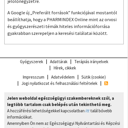
jelölőnégyzetre.
A Google új „Preferált források” funkciójával mostantól
beállíthatja, hogy a PHARMINDEX Online mint az orvosi
és gyógyszerészeti témák hiteles információforrása
gyakrabban szerepeljen a keresési találatai között.
Gyógyszerek
Adattárak
Terápiás irányelvek
Hírek, cikkek
Impresszum
Adatvédelem
Sütik (cookie)
Jogi nyilatkozat és felhasználási feltételek
Jelen weboldal egészségügyi szakembereknek szól, a
legtöbb tartalom csak belépés után tekinthető meg.
A hozzáférési lehetőségekkel kapcsolatban
itt
talál bővebb
információkat.
Amennyiben Ön nem az Egészségügyi Nyilvántartási és Képzési