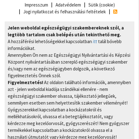
Impresszum
Adatvédelem
Sütik (cookie)
Jogi nyilatkozat és felhasználási feltételek
Jelen weboldal egészségügyi szakembereknek szól, a
legtöbb tartalom csak belépés után tekinthető meg.
A hozzáférési lehetőségekkel kapcsolatban
itt
talál bővebb
információkat.
Amennyiben Ön nem az Egészségügyi Nyilvántartási és Képzési
Központ nyilvántartásában szereplő egészségügyi szakember
és/vagy nem az egészségügyben dolgozik, a következő
figyelmeztetés Önnek szól.
Figyelmeztetés!
Az oldalon található információk, amennyiben
azt - jelen weboldal kiadója szándékai ellenére - nem
egészségügyi szakember olvassa, tájékoztató jellegűek,
semmilyen esetben sem helyettesítik szakember véleményét!
Gyógyszerekkel kapcsolatban a kockázatokról és
mellékhatásokról, olvassa el a betegtájékoztatót, vagy
kérdezze meg kezelőorvosát, gyógyszerészét! Nem gyógyszer
termékekkel kapcsolatban a kockázatokról olvassa el a
használati útmutatót vagy kérdezze meg kezelőorvosát!