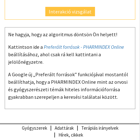
Interakció vizsgálat
Ne hagyja, hogy az algoritmus döntsön Ön helyett!
Kattintson ide a
Preferált források - PHARMINDEX Online
beállításához, ahol csak rá kell kattintani a
jelölőnégyzetre.
A Google új „Preferált források” funkciójával mostantól
beállíthatja, hogy a PHARMINDEX Online mint az orvosi
és gyógyszerészeti témák hiteles információforrása
gyakrabban szerepeljen a keresési találatai között.
Gyógyszerek
Adattárak
Terápiás irányelvek
Hírek, cikkek