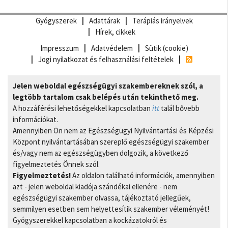
Gyógyszerek
Adattárak
Terápiás irányelvek
Hírek, cikkek
Impresszum
Adatvédelem
Sütik (cookie)
Jogi nyilatkozat és felhasználási feltételek
Jelen weboldal egészségügyi szakembereknek szól, a
legtöbb tartalom csak belépés után tekinthető meg.
A hozzáférési lehetőségekkel kapcsolatban
itt
talál bővebb
információkat.
Amennyiben Ön nem az Egészségügyi Nyilvántartási és Képzési
Központ nyilvántartásában szereplő egészségügyi szakember
és/vagy nem az egészségügyben dolgozik, a következő
figyelmeztetés Önnek szól.
Figyelmeztetés!
Az oldalon található információk, amennyiben
azt - jelen weboldal kiadója szándékai ellenére - nem
egészségügyi szakember olvassa, tájékoztató jellegűek,
semmilyen esetben sem helyettesítik szakember véleményét!
Gyógyszerekkel kapcsolatban a kockázatokról és