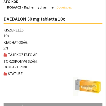
ATC-KÓD:
R06AA02 - Diphenhydramine
DAEDALON 50 mg tabletta 10x
KISZERELÉS:
10x
KIADHATÓSÁG:
VN
TÁJÉKOZTATÓ ÁR:
TÖRZSKÖNYVI SZÁM:
OGYI-T-3120/01
STÁTUSZ: