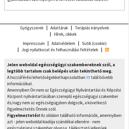
Gyógyszerek
Adattárak
Terápiás irányelvek
Hírek, cikkek
Impresszum
Adatvédelem
Sütik (cookie)
Jogi nyilatkozat és felhasználási feltételek
Jelen weboldal egészségügyi szakembereknek szól, a
legtöbb tartalom csak belépés után tekinthető meg.
A hozzáférési lehetőségekkel kapcsolatban
itt
talál bővebb
információkat.
Amennyiben Ön nem az Egészségügyi Nyilvántartási és Képzési
Központ nyilvántartásában szereplő egészségügyi szakember
és/vagy nem az egészségügyben dolgozik, a következő
figyelmeztetés Önnek szól.
Figyelmeztetés!
Az oldalon található információk, amennyiben
azt - jelen weboldal kiadója szándékai ellenére - nem
egészségügyi szakember olvassa, tájékoztató jellegűek,