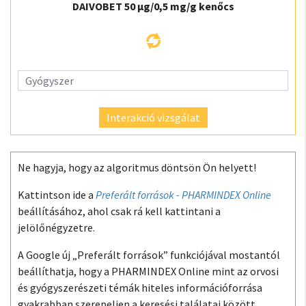
DAIVOBET 50 µg/0,5 mg/g kenőcs
Interakció vizsgálat
Ne hagyja, hogy az algoritmus döntsön Ön helyett!
Kattintson ide a
Preferált források - PHARMINDEX Online
beállításához, ahol csak rá kell kattintani a
jelölőnégyzetre.
A Google új „Preferált források” funkciójával mostantól
beállíthatja, hogy a PHARMINDEX Online mint az orvosi
és gyógyszerészeti témák hiteles információforrása
gyakrabban szerepeljen a keresési találatai között.