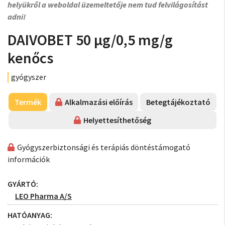
helyükről a weboldal üzemeltetője nem tud felvilágosítást
adni!
DAIVOBET 50 µg/0,5 mg/g
kenőcs
gyógyszer
Termék
Alkalmazási előírás
Betegtájékoztató
Helyettesíthetőség
Gyógyszerbiztonsági és terápiás döntéstámogató
információk
GYÁRTÓ:
LEO Pharma A/S
HATÓANYAG: