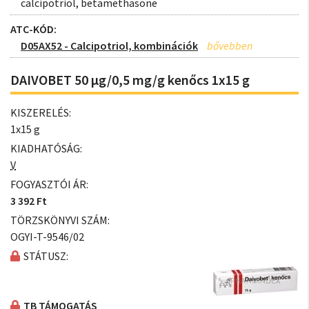
calcipotriol, betamethasone
ATC-KÓD:
D05AX52 - Calcipotriol, kombinációk
DAIVOBET 50 µg/0,5 mg/g kenőcs 1x15 g
KISZERELÉS:
1x15 g
KIADHATÓSÁG:
V
FOGYASZTÓI ÁR:
3 392 Ft
TÖRZSKÖNYVI SZÁM:
OGYI-T-9546/02
STÁTUSZ:
TB TÁMOGATÁS