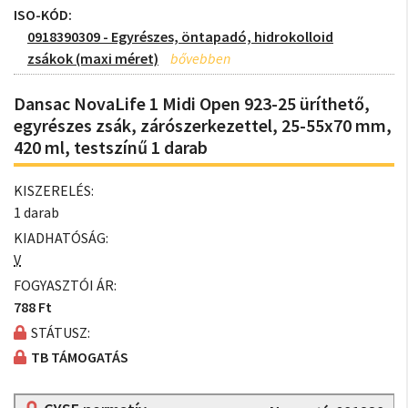
ISO-KÓD:
0918390309 - Egyrészes, öntapadó, hidrokolloid
zsákok (maxi méret)
Dansac NovaLife 1 Midi Open 923-25 üríthető,
egyrészes zsák, zárószerkezettel, 25-55x70 mm,
420 ml, testszínű 1 darab
KISZERELÉS:
1 darab
KIADHATÓSÁG:
V
FOGYASZTÓI ÁR:
788 Ft
STÁTUSZ:
TB TÁMOGATÁS