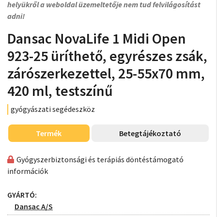
helyükről a weboldal üzemeltetője nem tud felvilágosítást
adni!
Dansac NovaLife 1 Midi Open
923-25 üríthető, egyrészes zsák,
zárószerkezettel, 25-55x70 mm,
420 ml, testszínű
gyógyászati segédeszköz
Termék
Betegtájékoztató
Gyógyszerbiztonsági és terápiás döntéstámogató
információk
GYÁRTÓ:
Dansac A/S