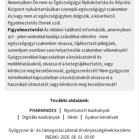
Amennyiben Ön nem az Egészségügyi Nyilvántartási és Képzési
Központ nyilvántartásában szereplő egészségügyi szakember
és/vagy nem az egészségügyben dolgozik, a következő
figyelmeztetés Önnek szól.
Figyelmeztetés!
Az oldalon található információk, amennyiben
azt - jelen weboldal kiadója szándékai ellenére - nem
egészségügyi szakember olvassa, tájékoztató jellegűek,
semmilyen esetben sem helyettesítik szakember véleményét!
Gyógyszerekkel kapcsolatban a kockázatokról és
mellékhatásokról, olvassa el a betegtájékoztatót, vagy
kérdezze meg kezelőorvosát, gyógyszerészét! Nem gyógyszer
termékekkel kapcsolatban a kockázatokról olvassa el a
használati útmutatót vagy kérdezze meg kezelőorvosát!
További oldalaink:
PHARMINDEX
Nyomtatott kiadványok
Digitális kiadványok
Hírek
Gyakori kérdések
Gyógyszer ár- és támogatási adatok érvényességének kezdete
(NEAK):
2026. 08. 01. 00:00