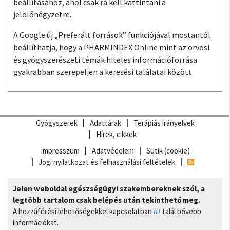
beállításához, ahol csak rá kell kattintani a
jelölőnégyzetre.
A Google új „Preferált források” funkciójával mostantól
beállíthatja, hogy a PHARMINDEX Online mint az orvosi
és gyógyszerészeti témák hiteles információforrása
gyakrabban szerepeljen a keresési találatai között.
Gyógyszerek
Adattárak
Terápiás irányelvek
Hírek, cikkek
Impresszum
Adatvédelem
Sütik (cookie)
Jogi nyilatkozat és felhasználási feltételek
Jelen weboldal egészségügyi szakembereknek szól, a
legtöbb tartalom csak belépés után tekinthető meg.
A hozzáférési lehetőségekkel kapcsolatban
itt
talál bővebb
információkat.