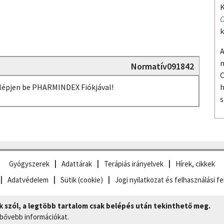
K
O
k
A
m
Normatív091842
O
, lépjen be PHARMINDEX Fiókjával!
h
s
Gyógyszerek
Adattárak
Terápiás irányelvek
Hírek, cikkek
Adatvédelem
Sütik (cookie)
Jogi nyilatkozat és felhasználási fe
szól, a legtöbb tartalom csak belépés után tekinthető meg.
 bővebb információkat.