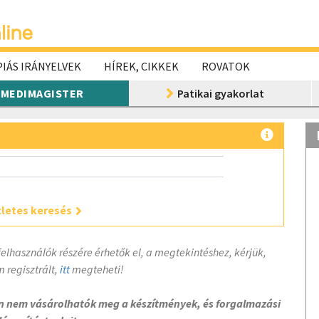
IÁS IRÁNYELVEK
HÍREK, CIKKEK
ROVATOK
MEDIMAGISTER
Patikai gyakorlat
letes keresés
felhasználók részére érhetők el, a megtekintéshez, kérjük,
 regisztrált,
itt
megteheti!
on nem vásárolhatók meg a készítmények, és forgalmazási