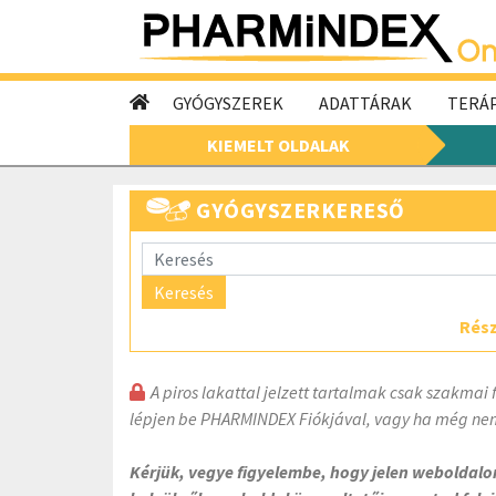
GYÓGYSZEREK
ADATTÁRAK
TERÁP
KIEMELT OLDALAK
GYÓGYSZERKERESŐ
Keresés
Rész
A piros lakattal jelzett tartalmak csak szakmai 
lépjen be PHARMINDEX Fiókjával, vagy ha még nem
Kérjük, vegye figyelembe, hogy jelen weboldal