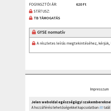
FOGYASZTÓI ÁR:
620 Ft
STÁTUSZ:
TB TÁMOGATÁS
GYSE normatív
A részletes leírás megtekintéséhez, kérjük
Impresszum
Jelen weboldal egészségügyi szakembereknek 
A hozzáférési lehetőségekkel kapcsolatban
itt
talál