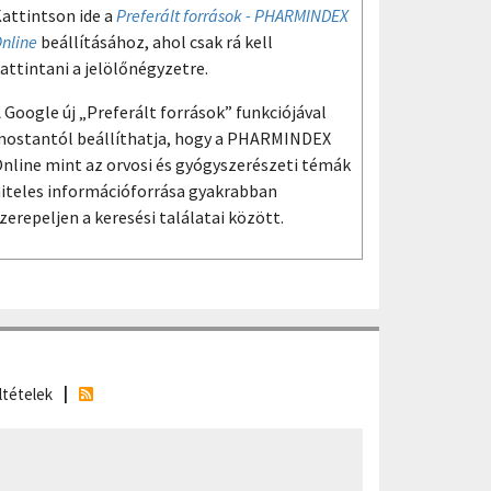
attintson ide a
Preferált források - PHARMINDEX
nline
beállításához, ahol csak rá kell
attintani a jelölőnégyzetre.
 Google új „Preferált források” funkciójával
ostantól beállíthatja, hogy a PHARMINDEX
nline mint az orvosi és gyógyszerészeti témák
iteles információforrása gyakrabban
zerepeljen a keresési találatai között.
ltételek