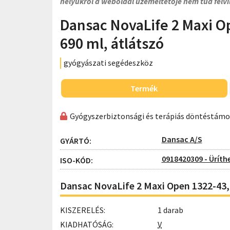
helyükről a weboldal üzemeltetője nem tud felvi
Dansac NovaLife 2 Maxi O
690 ml, átlátszó
gyógyászati segédeszköz
Termék
Gyógyszerbiztonsági és terápiás döntéstám
Dansac A/S
GYÁRTÓ:
0918420309 - Üríth
ISO-KÓD:
Dansac NovaLife 2 Maxi Open 1322-43, 
KISZERELÉS:
1 darab
KIADHATÓSÁG:
V