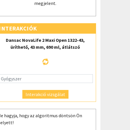
megjelent.
INTERAKCIÓK
Dansac NovaLife 2 Maxi Open 1322-43,
üríthető, 43 mm, 690 ml, átlátszó
Interakció vizsgálat
e hagyja, hogy az algoritmus döntsön Ön
elyett!