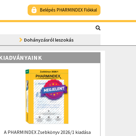
Belépés PHARMINDEX Fiókkal
Dohányzásról leszokás
KIADVÁNYAINK
A PHARMINDEX Zsebkönyv 2026/1 kiadása