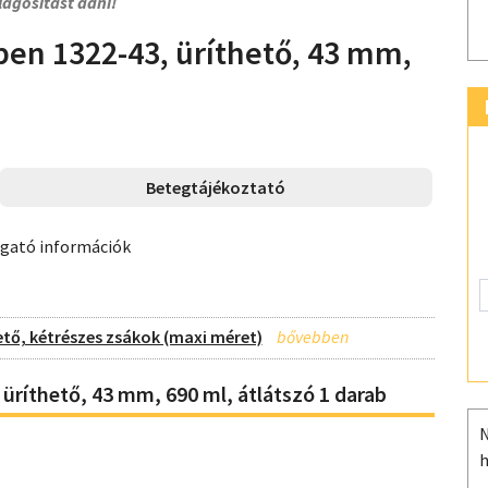
lágosítást adni!
pen 1322-43, üríthető, 43 mm,
Betegtájékoztató
ogató információk
ető, kétrészes zsákok (maxi méret)
üríthető, 43 mm, 690 ml, átlátszó 1 darab
N
h