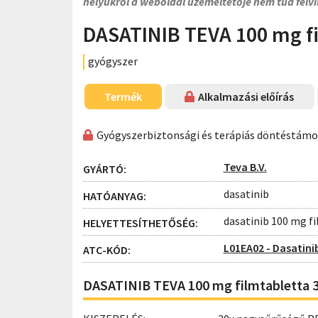
helyükről a weboldal üzemeltetője nem tud felvi
DASATINIB TEVA 100 mg fi
gyógyszer
Termék
Alkalmazási előírás
Gyógyszerbiztonsági és terápiás döntéstám
Teva B.V.
GYÁRTÓ:
dasatinib
HATÓANYAG:
dasatinib 100 mg f
HELYETTESÍTHETŐSÉG:
L01EA02 - Dasatini
ATC-KÓD:
DASATINIB TEVA 100 mg filmtabletta 