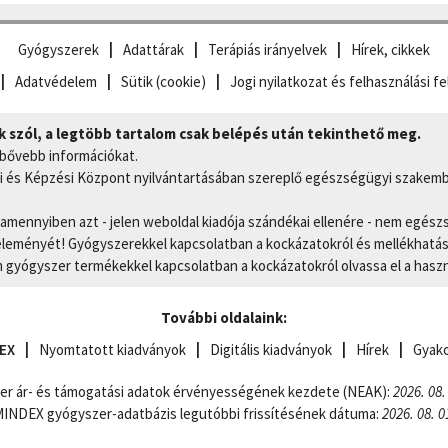
Gyógyszerek
Adattárak
Terápiás irányelvek
Hírek, cikkek
Adatvédelem
Sütik (cookie)
Jogi nyilatkozat és felhasználási fe
szól, a legtöbb tartalom csak belépés után tekinthető meg.
 bővebb információkat.
 és Képzési Központ nyilvántartásában szereplő egészségügyi szakemb
, amennyiben azt - jelen weboldal kiadója szándékai ellenére - nem egész
eményét! Gyógyszerekkel kapcsolatban a kockázatokról és mellékhatások
gyógyszer termékekkel kapcsolatban a kockázatokról olvassa el a hasz
További oldalaink:
EX
Nyomtatott kiadványok
Digitális kiadványok
Hírek
Gyako
er ár- és támogatási adatok érvényességének kezdete (NEAK):
2026. 08.
NDEX gyógyszer-adatbázis legutóbbi frissítésének dátuma:
2026. 08. 0