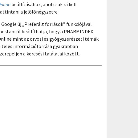
nline
beállításához, ahol csak rá kell
attintani a jelölőnégyzetre.
 Google új „Preferált források” funkciójával
ostantól beállíthatja, hogy a PHARMINDEX
nline mint az orvosi és gyógyszerészeti témák
iteles információforrása gyakrabban
zerepeljen a keresési találatai között.