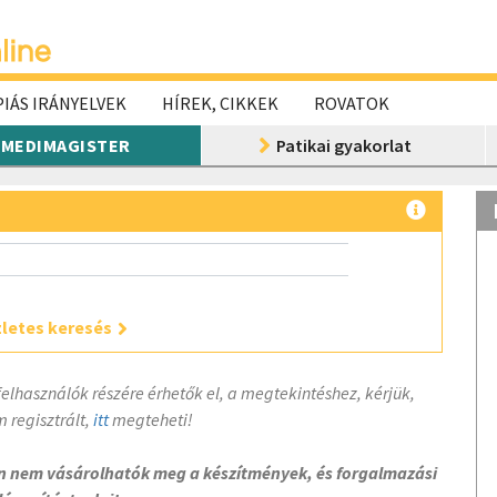
IÁS IRÁNYELVEK
HÍREK, CIKKEK
ROVATOK
MEDIMAGISTER
Patikai gyakorlat
letes keresés
felhasználók részére érhetők el, a megtekintéshez, kérjük,
 regisztrált,
itt
megteheti!
on nem vásárolhatók meg a készítmények, és forgalmazási