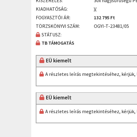
KISZERELÉS:
30x nagysűrűségű PE
KIADHATÓSÁG:
V
FOGYASZTÓI ÁR:
132 795 Ft
TÖRZSKÖNYVI SZÁM:
OGYI-T-23481/05
STÁTUSZ:
TB TÁMOGATÁS
EÜ kiemelt
A részletes leírás megtekintéséhez, kérjük
EÜ kiemelt
A részletes leírás megtekintéséhez, kérjük