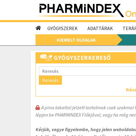
GYÓGYSZEREK
ADATTÁRAK
TERÁP
KIEMELT OLDALAK
GYÓGYSZERKERESŐ
Keresés
Rész
A piros lakattal jelzett tartalmak csak szakmai 
lépjen be PHARMINDEX Fiókjával, vagy ha még nem
Kérjük, vegye figyelembe, hogy jelen weboldal