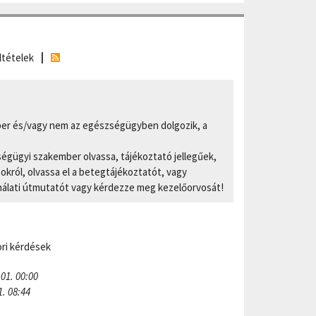
ltételek
er és/vagy nem az egészségügyben dolgozik, a
ségügyi szakember olvassa, tájékoztató jellegűek,
ról, olvassa el a betegtájékoztatót, vagy
nálati útmutatót vagy kérdezze meg kezelőorvosát!
ri kérdések
 01. 00:00
1. 08:44