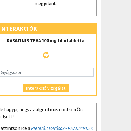
megjelent.
INTERAKCIÓK
DASATINIB TEVA 100 mg filmtabletta
Interakció vizsgálat
e hagyja, hogy az algoritmus döntsön Ön
elyett!
attintson ide a
Preferált források - PHARMINDEX