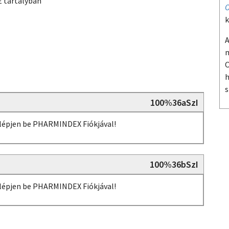
 tartályban
O
k
A
m
O
h
s
100%36aSzI
, lépjen be PHARMINDEX Fiókjával!
100%36bSzI
, lépjen be PHARMINDEX Fiókjával!