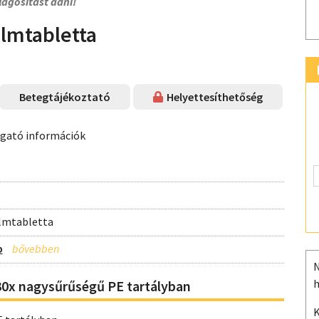
lágosítást adni!
lmtabletta
Betegtájékoztató
Helyettesíthetőség
ogató információk
ilmtabletta
b
N
h
30x nagysűrűségű PE tartályban
K