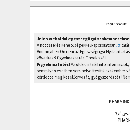
Impresszum
Jelen weboldal egészségügyi szakembereknek 
A hozzáférési lehetőségekkel kapcsolatban
itt
talál
Amennyiben Ön nem az Egészségügyi Nyilvántartási
következő figyelmeztetés Önnek szól.
Figyelmeztetés!
Az oldalon található információk
semmilyen esetben sem helyettesítik szakember vél
kérdezze meg kezelőorvosát, gyógyszerészét! Nem 
PHARMIND
Gyógysz
PHARMI