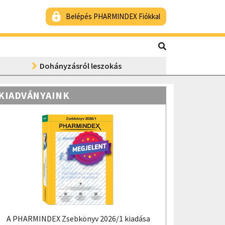
Belépés PHARMINDEX Fiókkal
Dohányzásról leszokás
KIADVÁNYAINK
A PHARMINDEX Zsebkönyv 2026/1 kiadása