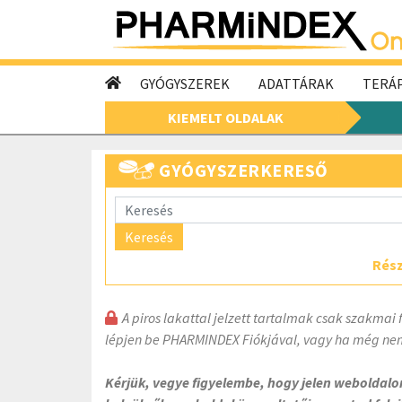
GYÓGYSZEREK
ADATTÁRAK
TERÁP
KIEMELT OLDALAK
GYÓGYSZERKERESŐ
Keresés
Rész
A piros lakattal jelzett tartalmak csak szakmai 
lépjen be PHARMINDEX Fiókjával, vagy ha még nem
Kérjük, vegye figyelembe, hogy jelen weboldal