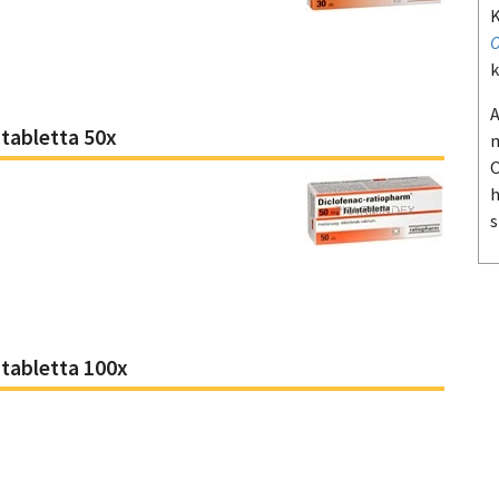
K
O
k
A
abletta 50x
m
O
h
s
abletta 100x