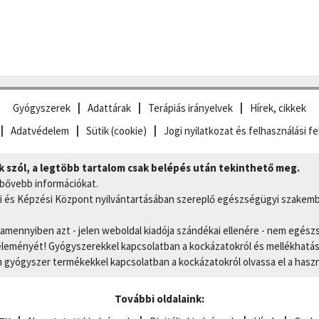
Gyógyszerek
Adattárak
Terápiás irányelvek
Hírek, cikkek
Adatvédelem
Sütik (cookie)
Jogi nyilatkozat és felhasználási fe
szól, a legtöbb tartalom csak belépés után tekinthető meg.
 bővebb információkat.
 és Képzési Központ nyilvántartásában szereplő egészségügyi szakemb
, amennyiben azt - jelen weboldal kiadója szándékai ellenére - nem egész
eményét! Gyógyszerekkel kapcsolatban a kockázatokról és mellékhatások
gyógyszer termékekkel kapcsolatban a kockázatokról olvassa el a hasz
További oldalaink: