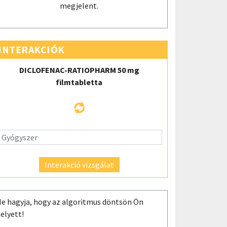
megjelent.
INTERAKCIÓK
DICLOFENAC-RATIOPHARM 50 mg
filmtabletta
Interakció vizsgálat
e hagyja, hogy az algoritmus döntsön Ön
elyett!