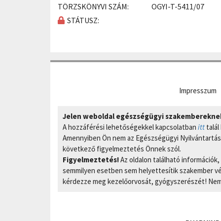
TÖRZSKÖNYVI SZÁM:
OGYI-T-5411/07
STÁTUSZ:
Impresszum
Jelen weboldal egészségügyi szakembereknek 
A hozzáférési lehetőségekkel kapcsolatban
itt
talál
Amennyiben Ön nem az Egészségügyi Nyilvántartási
következő figyelmeztetés Önnek szól.
Figyelmeztetés!
Az oldalon található információk
semmilyen esetben sem helyettesítik szakember vél
kérdezze meg kezelőorvosát, gyógyszerészét! Nem 