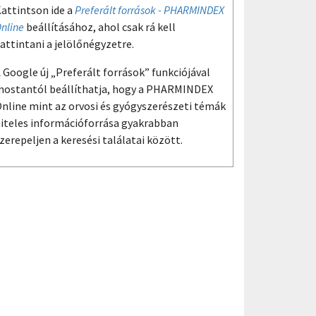
attintson ide a
Preferált források - PHARMINDEX
nline
beállításához, ahol csak rá kell
attintani a jelölőnégyzetre.
 Google új „Preferált források” funkciójával
ostantól beállíthatja, hogy a PHARMINDEX
nline mint az orvosi és gyógyszerészeti témák
iteles információforrása gyakrabban
zerepeljen a keresési találatai között.