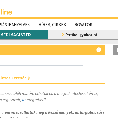
IÁS IRÁNYELVEK
HÍREK, CIKKEK
ROVATOK
MEDIMAGISTER
Patikai gyakorlat
letes keresés
felhasználók részére érhetők el, a megtekintéshez, kérjük,
 regisztrált,
itt
megteheti!
on nem vásárolhatók meg a készítmények, és forgalmazási