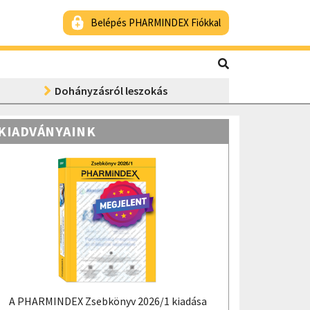
Belépés PHARMINDEX Fiókkal
Dohányzásról leszokás
KIADVÁNYAINK
A PHARMINDEX Zsebkönyv 2026/1 kiadása