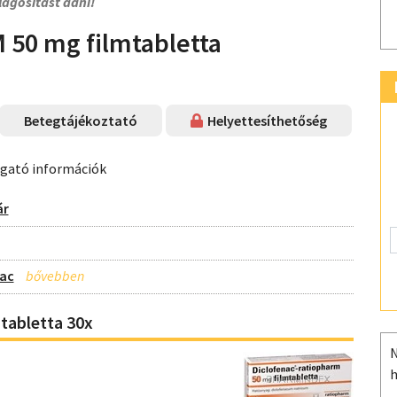
lágosítást adni!
50 mg filmtabletta
Betegtájékoztató
Helyettesíthetőség
ogató információk
ár
nac
abletta 30x
N
h