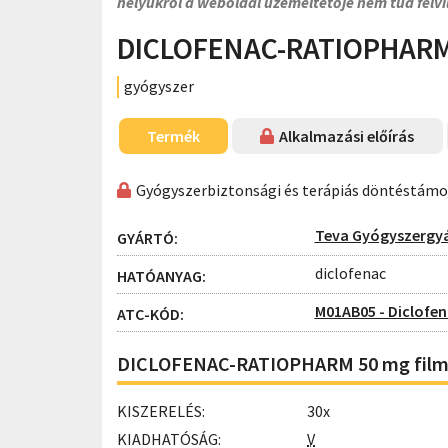
helyükről a weboldal üzemeltetője nem tud felvi
DICLOFENAC-RATIOPHARM 
gyógyszer
Termék
Alkalmazási előírás
Gyógyszerbiztonsági és terápiás döntéstám
Teva Gyógyszergy
GYÁRTÓ:
diclofenac
HATÓANYAG:
M01AB05 - Diclofe
ATC-KÓD:
DICLOFENAC-RATIOPHARM 50 mg filmt
KISZERELÉS:
30x
KIADHATÓSÁG:
V