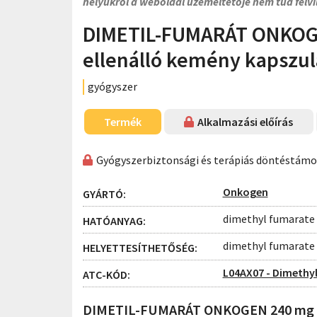
helyükről a weboldal üzemeltetője nem tud felvi
DIMETIL-FUMARÁT ONKOG
ellenálló kemény kapszul
gyógyszer
Termék
Alkalmazási előírás
Gyógyszerbiztonsági és terápiás döntéstám
Onkogen
GYÁRTÓ:
dimethyl fumarate
HATÓANYAG:
dimethyl fumarate
HELYETTESÍTHETŐSÉG:
L04AX07 - Dimethy
ATC-KÓD:
DIMETIL-FUMARÁT ONKOGEN 240 mg gy