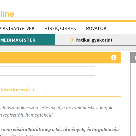
IÁS IRÁNYELVEK
HÍREK, CIKKEK
ROVATOK
MEDIMAGISTER
Patikai gyakorlat
letes keresés
felhasználók részére érhetők el, a megtekintéshez, kérjük,
 regisztrált,
itt
megteheti!
on nem vásárolhatók meg a készítmények, és forgalmazási