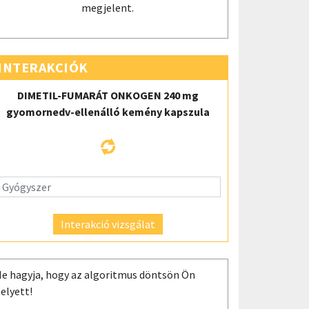
megjelent.
INTERAKCIÓK
DIMETIL-FUMARÁT ONKOGEN 240 mg
gyomornedv-ellenálló kemény kapszula
Interakció vizsgálat
e hagyja, hogy az algoritmus döntsön Ön
elyett!