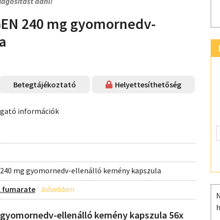
lágosítást adni!
EN 240 mg gyomornedv-
a
Betegtájékoztató
Helyettesíthetőség
ogató információk
 240 mg gyomornedv-ellenálló kemény kapszula
l fumarate
N
h
omornedv-ellenálló kemény kapszula 56x