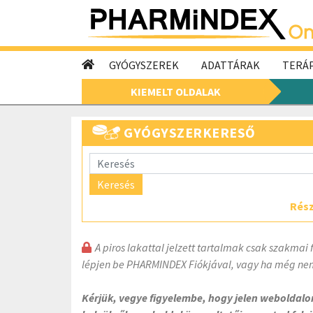
GYÓGYSZEREK
ADATTÁRAK
TERÁP
KIEMELT OLDALAK
GYÓGYSZERKERESŐ
Keresés
Rész
A piros lakattal jelzett tartalmak csak szakmai 
lépjen be PHARMINDEX Fiókjával, vagy ha még nem
Kérjük, vegye figyelembe, hogy jelen weboldal