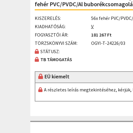
fehér PVC/PVDC/Al buborékcsomagol
KISZERELÉS:
56x fehér PVC/PVDC
KIADHATÓSÁG:
V
FOGYASZTÓI ÁR:
181 267 Ft
TÖRZSKÖNYVI SZÁM:
OGYI-T-24226/03
STÁTUSZ:
TB TÁMOGATÁS
EÜ kiemelt
A részletes leírás megtekintéséhez, kérjük