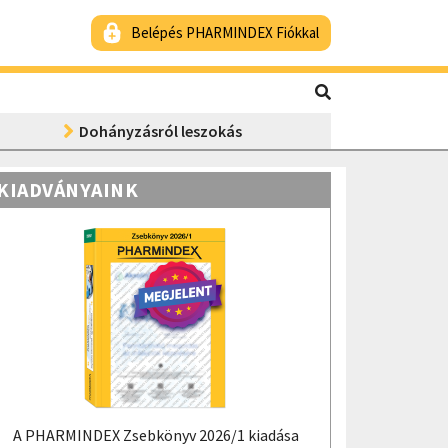
Belépés PHARMINDEX Fiókkal
Dohányzásról leszokás
KIADVÁNYAINK
A PHARMINDEX Zsebkönyv 2026/1 kiadása