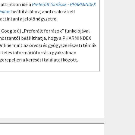
attintson ide a
Preferált források - PHARMINDEX
nline
beállításához, ahol csak rá kell
attintani a jelölőnégyzetre.
 Google új „Preferált források” funkciójával
ostantól beállíthatja, hogy a PHARMINDEX
nline mint az orvosi és gyógyszerészeti témák
iteles információforrása gyakrabban
zerepeljen a keresési találatai között.