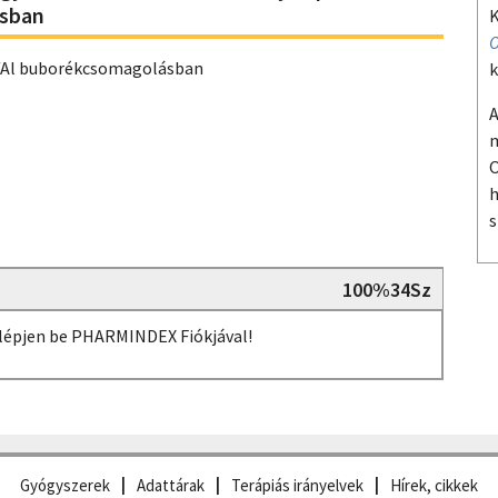
ásban
K
O
/Al buborékcsomagolásban
k
A
m
O
h
s
100%34Sz
, lépjen be PHARMINDEX Fiókjával!
Gyógyszerek
Adattárak
Terápiás irányelvek
Hírek, cikkek