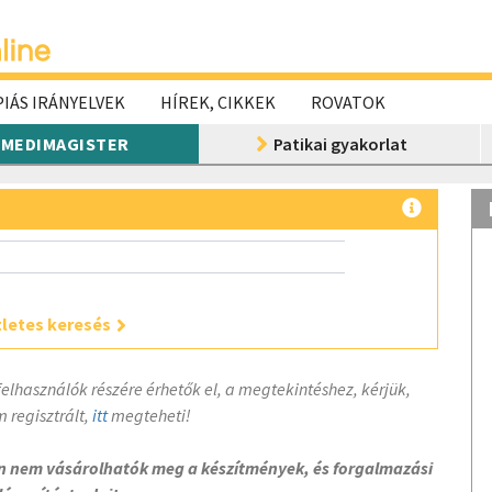
IÁS IRÁNYELVEK
HÍREK, CIKKEK
ROVATOK
MEDIMAGISTER
Patikai gyakorlat
letes keresés
felhasználók részére érhetők el, a megtekintéshez, kérjük,
 regisztrált,
itt
megteheti!
on nem vásárolhatók meg a készítmények, és forgalmazási