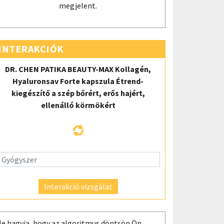
megjelent.
INTERAKCIÓK
DR. CHEN PATIKA BEAUTY-MAX Kollagén,
Hyaluronsav Forte kapszula Étrend-
kiegészítő a szép bőrért, erős hajért,
ellenálló körmökért
Interakció vizsgálat
e hagyja, hogy az algoritmus döntsön Ön