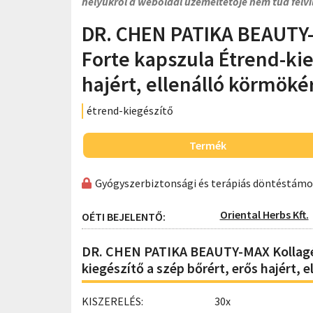
helyükről a weboldal üzemeltetője nem tud felvi
DR. CHEN PATIKA BEAUTY-
Forte kapszula Étrend-kie
hajért, ellenálló körmöké
étrend-kiegészítő
Termék
Gyógyszerbiztonsági és terápiás döntéstám
Oriental Herbs Kft.
OÉTI BEJELENTŐ:
DR. CHEN PATIKA BEAUTY-MAX Kollagén
kiegészítő a szép bőrért, erős hajért, 
KISZERELÉS:
30x