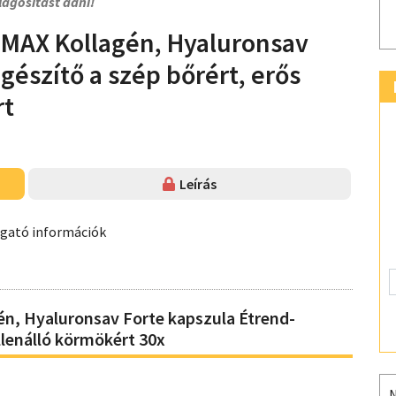
lágosítást adni!
MAX Kollagén, Hyaluronsav
gészítő a szép bőrért, erős
rt
Leírás
ogató információk
, Hyaluronsav Forte kapszula Étrend-
ellenálló körmökért 30x
N