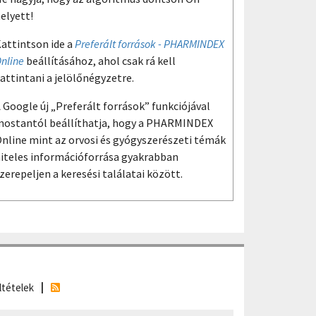
elyett!
attintson ide a
Preferált források - PHARMINDEX
nline
beállításához, ahol csak rá kell
attintani a jelölőnégyzetre.
 Google új „Preferált források” funkciójával
ostantól beállíthatja, hogy a PHARMINDEX
nline mint az orvosi és gyógyszerészeti témák
iteles információforrása gyakrabban
zerepeljen a keresési találatai között.
ltételek