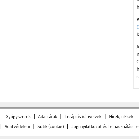
h
K
O
k
A
m
O
h
s
Gyógyszerek
Adattárak
Terápiás irányelvek
Hírek, cikkek
Adatvédelem
Sütik (cookie)
Jogi nyilatkozat és felhasználási fe