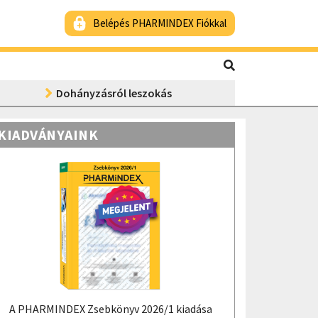
Belépés PHARMINDEX Fiókkal
Dohányzásról leszokás
KIADVÁNYAINK
A PHARMINDEX Zsebkönyv 2026/1 kiadása