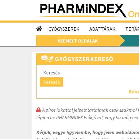
GYÓGYSZEREK
ADATTÁRAK
TERÁP
KIEMELT OLDALAK
GYÓGYSZERKERESŐ
Keresés
Rész
A piros lakattal jelzett tartalmak csak szakmai 
lépjen be PHARMINDEX Fiókjával, vagy ha még nem
Kérjük, vegye figyelembe, hogy jelen weboldal