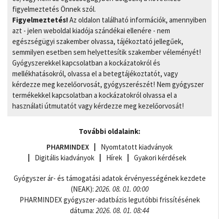
figyelmeztetés Önnek szól.
Figyelmeztetés!
Az oldalon található információk, amennyiben
azt - jelen weboldal kiadója szándékai ellenére - nem
egészségügyi szakember olvassa, tájékoztató jellegűek,
semmilyen esetben sem helyettesítik szakember véleményét!
Gyógyszerekkel kapcsolatban a kockázatokról és
mellékhatásokról, olvassa el a betegtájékoztatót, vagy
kérdezze meg kezelőorvosát, gyógyszerészét! Nem gyógyszer
termékekkel kapcsolatban a kockázatokról olvassa el a
használati útmutatót vagy kérdezze meg kezelőorvosát!
További oldalaink:
PHARMINDEX
Nyomtatott kiadványok
Digitális kiadványok
Hírek
Gyakori kérdések
Gyógyszer ár- és támogatási adatok érvényességének kezdete
(NEAK):
2026. 08. 01. 00:00
PHARMINDEX gyógyszer-adatbázis legutóbbi frissítésének
dátuma:
2026. 08. 01. 08:44