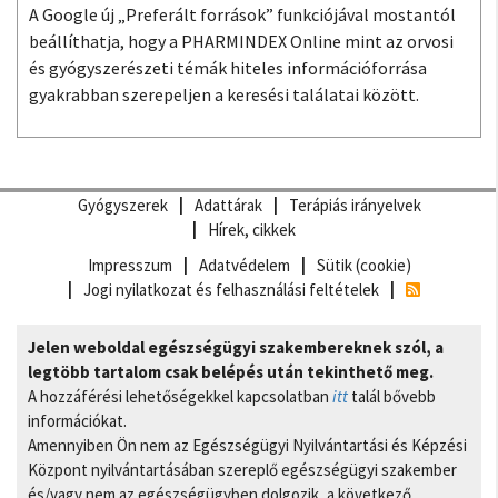
A Google új „Preferált források” funkciójával mostantól
beállíthatja, hogy a PHARMINDEX Online mint az orvosi
és gyógyszerészeti témák hiteles információforrása
gyakrabban szerepeljen a keresési találatai között.
Gyógyszerek
Adattárak
Terápiás irányelvek
Hírek, cikkek
Impresszum
Adatvédelem
Sütik (cookie)
Jogi nyilatkozat és felhasználási feltételek
Jelen weboldal egészségügyi szakembereknek szól, a
legtöbb tartalom csak belépés után tekinthető meg.
A hozzáférési lehetőségekkel kapcsolatban
itt
talál bővebb
információkat.
Amennyiben Ön nem az Egészségügyi Nyilvántartási és Képzési
Központ nyilvántartásában szereplő egészségügyi szakember
és/vagy nem az egészségügyben dolgozik, a következő