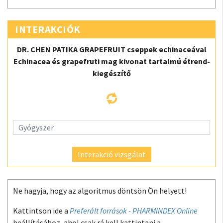
INTERAKCIÓK
DR. CHEN PATIKA GRAPEFRUIT cseppek echinaceával
Echinacea és grapefruti mag kivonat tartalmú étrend-
kiegészítő
Interakció vizsgálat
Ne hagyja, hogy az algoritmus döntsön Ön helyett!
Kattintson ide a
Preferált források - PHARMINDEX Online
beállításához, ahol csak rá kell kattintani a