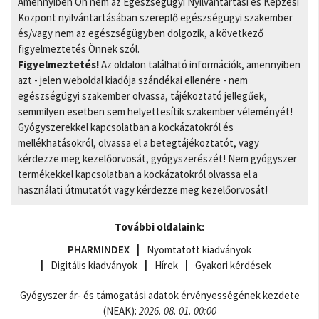
Amennyiben Ön nem az Egészségügyi Nyilvántartási és Képzési
Központ nyilvántartásában szereplő egészségügyi szakember
és/vagy nem az egészségügyben dolgozik, a következő
figyelmeztetés Önnek szól.
Figyelmeztetés!
Az oldalon található információk, amennyiben
azt - jelen weboldal kiadója szándékai ellenére - nem
egészségügyi szakember olvassa, tájékoztató jellegűek,
semmilyen esetben sem helyettesítik szakember véleményét!
Gyógyszerekkel kapcsolatban a kockázatokról és
mellékhatásokról, olvassa el a betegtájékoztatót, vagy
kérdezze meg kezelőorvosát, gyógyszerészét! Nem gyógyszer
termékekkel kapcsolatban a kockázatokról olvassa el a
használati útmutatót vagy kérdezze meg kezelőorvosát!
További oldalaink:
PHARMINDEX
Nyomtatott kiadványok
Digitális kiadványok
Hírek
Gyakori kérdések
Gyógyszer ár- és támogatási adatok érvényességének kezdete
(NEAK):
2026. 08. 01. 00:00