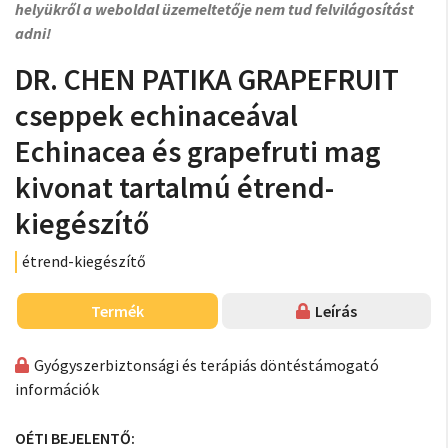
helyükről a weboldal üzemeltetője nem tud felvilágosítást
adni!
DR. CHEN PATIKA GRAPEFRUIT
cseppek echinaceával
Echinacea és grapefruti mag
kivonat tartalmú étrend-
kiegészítő
étrend-kiegészítő
Termék
Leírás
Gyógyszerbiztonsági és terápiás döntéstámogató
információk
OÉTI BEJELENTŐ: