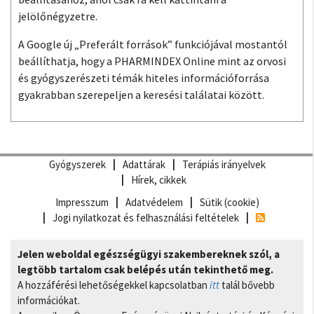
jelölőnégyzetre.
A Google új „Preferált források” funkciójával mostantól
beállíthatja, hogy a PHARMINDEX Online mint az orvosi
és gyógyszerészeti témák hiteles információforrása
gyakrabban szerepeljen a keresési találatai között.
Gyógyszerek
Adattárak
Terápiás irányelvek
Hírek, cikkek
Impresszum
Adatvédelem
Sütik (cookie)
Jogi nyilatkozat és felhasználási feltételek
Jelen weboldal egészségügyi szakembereknek szól, a
legtöbb tartalom csak belépés után tekinthető meg.
A hozzáférési lehetőségekkel kapcsolatban
itt
talál bővebb
információkat.