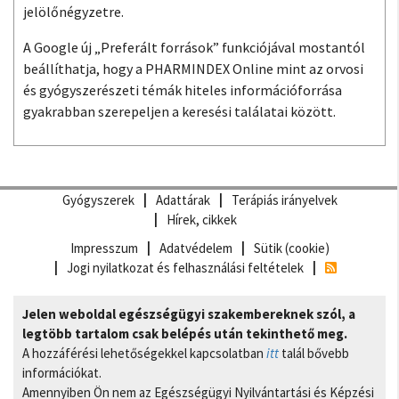
jelölőnégyzetre.
A Google új „Preferált források” funkciójával mostantól
beállíthatja, hogy a PHARMINDEX Online mint az orvosi
és gyógyszerészeti témák hiteles információforrása
gyakrabban szerepeljen a keresési találatai között.
Gyógyszerek
Adattárak
Terápiás irányelvek
Hírek, cikkek
Impresszum
Adatvédelem
Sütik (cookie)
Jogi nyilatkozat és felhasználási feltételek
Jelen weboldal egészségügyi szakembereknek szól, a
legtöbb tartalom csak belépés után tekinthető meg.
A hozzáférési lehetőségekkel kapcsolatban
itt
talál bővebb
információkat.
Amennyiben Ön nem az Egészségügyi Nyilvántartási és Képzési