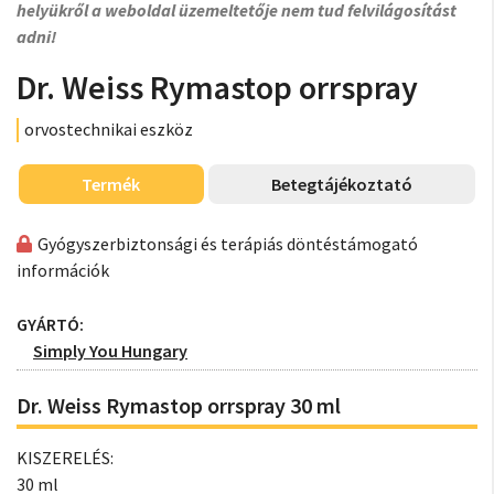
helyükről a weboldal üzemeltetője nem tud felvilágosítást
adni!
Dr. Weiss Rymastop orrspray
orvostechnikai eszköz
Termék
Betegtájékoztató
Gyógyszerbiztonsági és terápiás döntéstámogató
információk
GYÁRTÓ:
Simply You Hungary
Dr. Weiss Rymastop orrspray 30 ml
KISZERELÉS:
30 ml