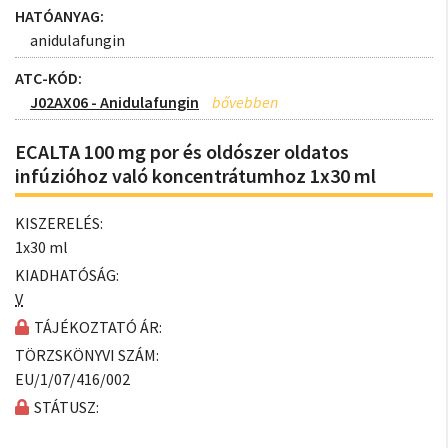
HATÓANYAG:
anidulafungin
ATC-KÓD:
J02AX06 - Anidulafungin
ECALTA 100 mg por és oldószer oldatos
infúzióhoz való koncentrátumhoz 1x30 ml
KISZERELÉS:
1x30 ml
KIADHATÓSÁG:
V
TÁJÉKOZTATÓ ÁR:
TÖRZSKÖNYVI SZÁM:
EU/1/07/416/002
STÁTUSZ: