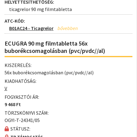
HELYETTESÍTHETŐSÉG:
ticagrelor 90 mg filmtabletta
ATC-KÓD:
B01AC24 - Ticagrelor
ECUGRA 90 mg filmtabletta 56x
buborékcsomagolásban (pvc/pvdc//al)
KISZERELÉS:
56x buborékcsomagolásban (pvc/pvdc//al)
KIADHATÓSÁG:
V
FOGYASZTÓI ÁR:
9 468 Ft
TÖRZSKÖNYVI SZÁM:
OGYI-T-24341/05
STÁTUSZ: