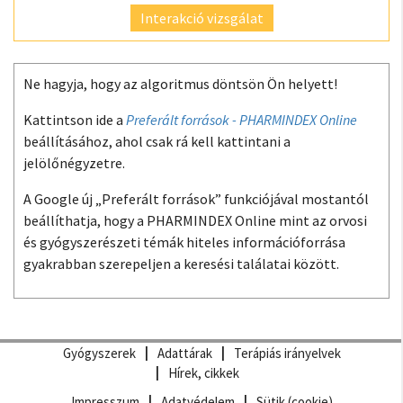
Interakció vizsgálat
Ne hagyja, hogy az algoritmus döntsön Ön helyett!
Kattintson ide a
Preferált források - PHARMINDEX Online
beállításához, ahol csak rá kell kattintani a
jelölőnégyzetre.
A Google új „Preferált források” funkciójával mostantól
beállíthatja, hogy a PHARMINDEX Online mint az orvosi
és gyógyszerészeti témák hiteles információforrása
gyakrabban szerepeljen a keresési találatai között.
Gyógyszerek
Adattárak
Terápiás irányelvek
Hírek, cikkek
Impresszum
Adatvédelem
Sütik (cookie)