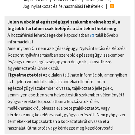
Jogi nyilatkozat és felhasználási feltételek
Jelen weboldal egészségügyi szakembereknek szól, a
legtöbb tartalom csak belépés után tekinthető meg.
A hozzáférési lehetőségekkel kapcsolatban
itt
talál bővebb
információkat.
Amennyiben Ön nem az Egészségügyi Nyilvántartási és Képzési
Központ nyilvántartásában szereplő egészségügyi szakember
és/vagy nem az egészségügyben dolgozik, a következő
figyelmeztetés Önnek szól.
Figyelmeztetés!
Az oldalon található információk, amennyiben
azt - jelen weboldal kiadója szándékai ellenére - nem
egészségügyi szakember olvassa, tájékoztató jellegűek,
semmilyen esetben sem helyettesítik szakember véleményét!
Gyógyszerekkel kapcsolatban a kockázatokról és
mellékhatásokról, olvassa el a betegtájékoztatót, vagy
kérdezze meg kezelőorvosát, gyógyszerészét! Nem gyógyszer
termékekkel kapcsolatban a kockázatokról olvassa el a
használati útmutatót vagy kérdezze meg kezelőorvosát!