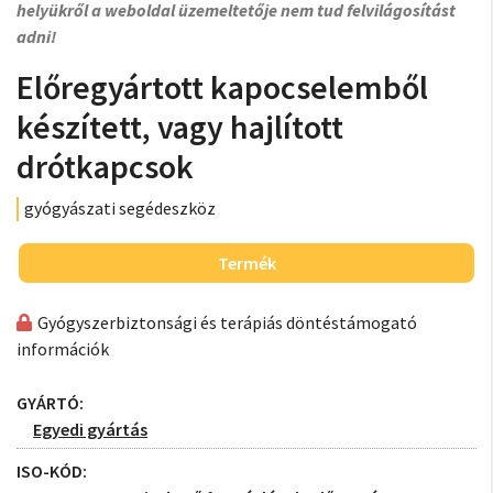
helyükről a weboldal üzemeltetője nem tud felvilágosítást
adni!
Előregyártott kapocselemből
készített, vagy hajlított
drótkapcsok
gyógyászati segédeszköz
Termék
Gyógyszerbiztonsági és terápiás döntéstámogató
információk
GYÁRTÓ:
Egyedi gyártás
ISO-KÓD: