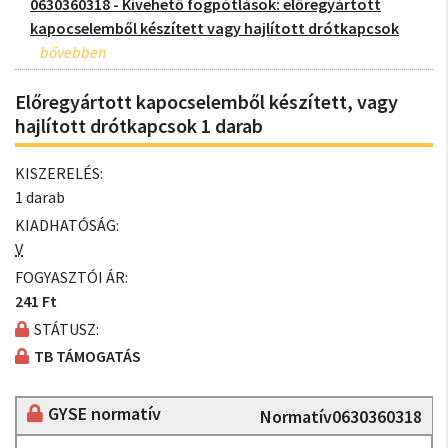
0630360318 - Kivehető fogpótlások: előregyártott
kapocselemből készített vagy hajlított drótkapcsok
Előregyártott kapocselemből készített, vagy
hajlított drótkapcsok 1 darab
KISZERELÉS:
1 darab
KIADHATÓSÁG:
V
FOGYASZTÓI ÁR:
241 Ft
STÁTUSZ:
TB TÁMOGATÁS
GYSE normatív
Normatív0630360318