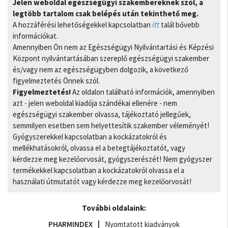
Jelen weboldal egészségügyi szakembereknek szól, a
legtöbb tartalom csak belépés után tekinthető meg.
A hozzáférési lehetőségekkel kapcsolatban
itt
talál bővebb
információkat.
Amennyiben Ön nem az Egészségügyi Nyilvántartási és Képzési
Központ nyilvántartásában szereplő egészségügyi szakember
és/vagy nem az egészségügyben dolgozik, a következő
figyelmeztetés Önnek szól.
Figyelmeztetés!
Az oldalon található információk, amennyiben
azt - jelen weboldal kiadója szándékai ellenére - nem
egészségügyi szakember olvassa, tájékoztató jellegűek,
semmilyen esetben sem helyettesítik szakember véleményét!
Gyógyszerekkel kapcsolatban a kockázatokról és
mellékhatásokról, olvassa el a betegtájékoztatót, vagy
kérdezze meg kezelőorvosát, gyógyszerészét! Nem gyógyszer
termékekkel kapcsolatban a kockázatokról olvassa el a
használati útmutatót vagy kérdezze meg kezelőorvosát!
További oldalaink:
PHARMINDEX
Nyomtatott kiadványok