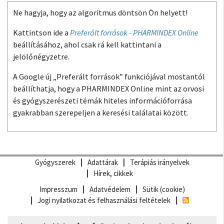
Ne hagyja, hogy az algoritmus döntsön Ön helyett!
Kattintson ide a
Preferált források - PHARMINDEX Online
beállításához, ahol csak rá kell kattintani a
jelölőnégyzetre.
A Google új „Preferált források” funkciójával mostantól
beállíthatja, hogy a PHARMINDEX Online mint az orvosi
és gyógyszerészeti témák hiteles információforrása
gyakrabban szerepeljen a keresési találatai között.
Gyógyszerek
Adattárak
Terápiás irányelvek
Hírek, cikkek
Impresszum
Adatvédelem
Sütik (cookie)
Jogi nyilatkozat és felhasználási feltételek