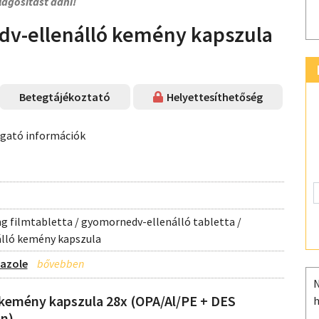
lágosítást adni!
v-ellenálló kemény kapszula
Betegtájékoztató
Helyettesíthetőség
ogató információk
 filmtabletta / gyomornedv-ellenálló tabletta /
lló kemény kapszula
azole
N
emény kapszula 28x (OPA/Al/PE + DES
h
an)