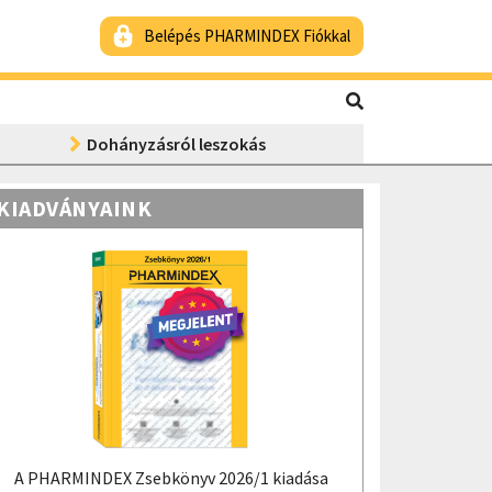
Belépés PHARMINDEX Fiókkal
Dohányzásról leszokás
KIADVÁNYAINK
A PHARMINDEX Zsebkönyv 2026/1 kiadása