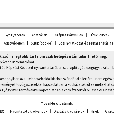
Gyógyszerek
Adattárak
Terápiás irányelvek
Hírek, cikkek
Adatvédelem
Sütik (cookie)
Jogi nyilatkozat és felhasználási fe
szól, a legtöbb tartalom csak belépés után tekinthető meg.
 bővebb információkat.
 és Képzési Központ nyilvántartásában szereplő egészségügyi szakemb
, amennyiben azt - jelen weboldal kiadója szándékai ellenére - nem egész
eményét! Gyógyszerekkel kapcsolatban a kockázatokról és mellékhatások
gyógyszer termékekkel kapcsolatban a kockázatokról olvassa el a hasz
További oldalaink:
EX
Nyomtatott kiadványok
Digitális kiadványok
Hírek
Gyako