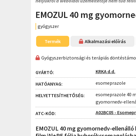
helyükről a weboldal üzemeltetője nem tud felvi
EMOZUL 40 mg gyomorned
gyógyszer
Termék
Alkalmazási előírás
Gyógyszerbiztonsági és terápiás döntéstám
KRKA d.d.
GYÁRTÓ:
esomeprazole
HATÓANYAG:
esomeprazole 40 mg
HELYETTESÍTHETŐSÉG:
gyomornedv-ellená
A02BC05 - Esomepr
ATC-KÓD:
EMOZUL 40 mg gyomornedv-ellenálló k
film/Al+PE fólia buborékcsomagolásb