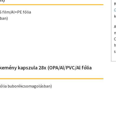
K
O
S film/Al+PE fólia
k
ban)
A
m
O
h
s
emény kapszula 28x (OPA/Al/PVC/Al fólia
fólia buborékcsomagolásban)