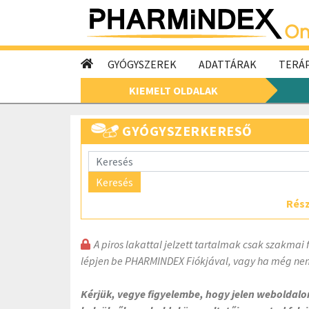
GYÓGYSZEREK
ADATTÁRAK
TERÁP
KIEMELT OLDALAK
GYÓGYSZERKERESŐ
Keresés
Rész
A piros lakattal jelzett tartalmak csak szakmai 
lépjen be PHARMINDEX Fiókjával, vagy ha még nem
Kérjük, vegye figyelembe, hogy jelen weboldal