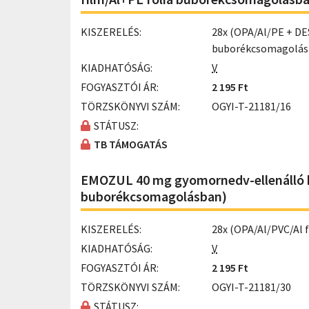
KISZERELÉS:
28x (OPA/Al/PE + DE
buborékcsomagolás
KIADHATÓSÁG:
V
FOGYASZTÓI ÁR:
2 195 Ft
TÖRZSKÖNYVI SZÁM:
OGYI-T-21181/16
STÁTUSZ:
TB TÁMOGATÁS
EMOZUL 40 mg gyomornedv-ellenálló k
buborékcsomagolásban)
KISZERELÉS:
28x (OPA/Al/PVC/Al 
KIADHATÓSÁG:
V
FOGYASZTÓI ÁR:
2 195 Ft
TÖRZSKÖNYVI SZÁM:
OGYI-T-21181/30
STÁTUSZ: