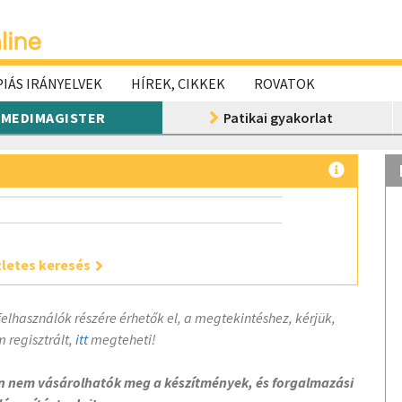
IÁS IRÁNYELVEK
HÍREK, CIKKEK
ROVATOK
MEDIMAGISTER
Patikai gyakorlat
letes keresés
felhasználók részére érhetők el, a megtekintéshez, kérjük,
 regisztrált,
itt
megteheti!
on nem vásárolhatók meg a készítmények, és forgalmazási