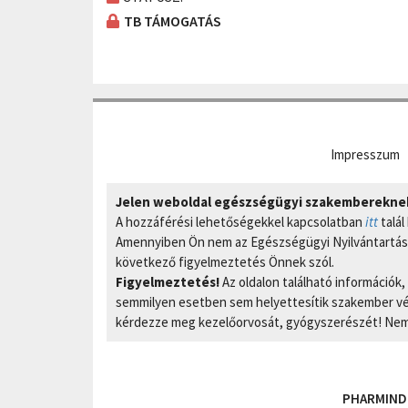
TB TÁMOGATÁS
Impresszum
Jelen weboldal egészségügyi szakembereknek 
A hozzáférési lehetőségekkel kapcsolatban
itt
talál
Amennyiben Ön nem az Egészségügyi Nyilvántartási
következő figyelmeztetés Önnek szól.
Figyelmeztetés!
Az oldalon található információk
semmilyen esetben sem helyettesítik szakember vél
kérdezze meg kezelőorvosát, gyógyszerészét! Nem 
PHARMIND