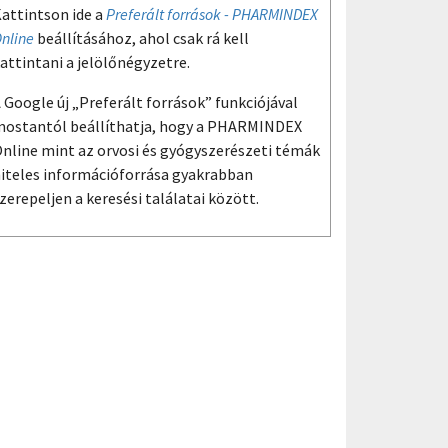
attintson ide a
Preferált források - PHARMINDEX
nline
beállításához, ahol csak rá kell
attintani a jelölőnégyzetre.
 Google új „Preferált források” funkciójával
ostantól beállíthatja, hogy a PHARMINDEX
nline mint az orvosi és gyógyszerészeti témák
iteles információforrása gyakrabban
zerepeljen a keresési találatai között.