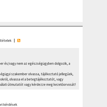
ltételek
er és/vagy nem az egészségügyben dolgozik, a
ségügyi szakember olvassa, tájékoztató jellegűek,
ról, olvassa el a betegtájékoztatót, vagy
nálati útmutatót vagy kérdezze meg kezelőorvosát!
ri kérdések