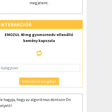
megjelent.
INTERAKCIÓK
EMOZUL 40 mg gyomornedv-ellenálló
kemény kapszula
Interakció vizsgálat
e hagyja, hogy az algoritmus döntsön Ön
elyett!