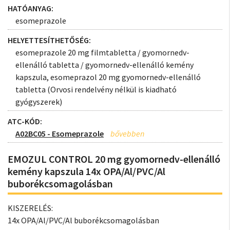
HATÓANYAG:
esomeprazole
HELYETTESÍTHETŐSÉG:
esomeprazole 20 mg filmtabletta / gyomornedv-
ellenálló tabletta / gyomornedv-ellenálló kemény
kapszula, esomeprazol 20 mg gyomornedv-ellenálló
tabletta (Orvosi rendelvény nélkül is kiadható
gyógyszerek)
ATC-KÓD:
A02BC05 - Esomeprazole
EMOZUL CONTROL 20 mg gyomornedv-ellenálló
kemény kapszula 14x OPA/Al/PVC/Al
buborékcsomagolásban
KISZERELÉS:
14x OPA/Al/PVC/Al buborékcsomagolásban