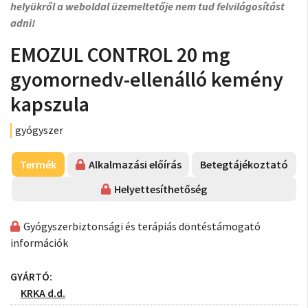
helyükről a weboldal üzemeltetője nem tud felvilágosítást
adni!
EMOZUL CONTROL 20 mg
gyomornedv-ellenálló kemény
kapszula
gyógyszer
Termék
Alkalmazási előírás
Betegtájékoztató
Helyettesíthetőség
Gyógyszerbiztonsági és terápiás döntéstámogató
információk
GYÁRTÓ:
KRKA d.d.