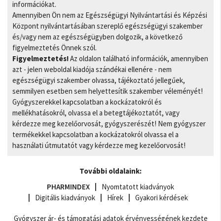
információkat.
Amennyiben Ön nem az Egészségügyi Nyilvántartási és Képzési
Központ nyilvántartásában szereplő egészségügyi szakember
és/vagy nem az egészségügyben dolgozik, a következő
figyelmeztetés Önnek szól.
Figyelmeztetés!
Az oldalon található információk, amennyiben
azt - jelen weboldal kiadója szándékai ellenére - nem
egészségügyi szakember olvassa, tájékoztató jellegűek,
semmilyen esetben sem helyettesítik szakember véleményét!
Gyógyszerekkel kapcsolatban a kockázatokról és
mellékhatásokról, olvassa el a betegtájékoztatót, vagy
kérdezze meg kezelőorvosát, gyógyszerészét! Nem gyógyszer
termékekkel kapcsolatban a kockázatokról olvassa el a
használati útmutatót vagy kérdezze meg kezelőorvosát!
További oldalaink:
PHARMINDEX
Nyomtatott kiadványok
Digitális kiadványok
Hírek
Gyakori kérdések
Gyógyszer ár- és támogatási adatok érvényességének kezdete