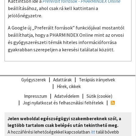
Kattintson ide a
Preferált források - PHARMINDEX Online
beállításához, ahol csak rá kell kattintani a
jelölőnégyzetre.
A Google új „Preferált források” funkciójával mostantól
beállíthatja, hogy a PHARMINDEX Online mint az orvosi
és gyógyszerészeti témák hiteles információforrása
gyakrabban szerepeljen a keresési találatai között.
Gyógyszerek
Adattárak
Terápiás irányelvek
Hírek, cikkek
Impresszum
Adatvédelem
Sütik (cookie)
Jogi nyilatkozat és felhasználási feltételek
Jelen weboldal egészségügyi szakembereknek szól, a
legtöbb tartalom csak belépés után tekinthető meg.
A hozzáférési lehetőségekkel kapcsolatban
itt
talál bővebb