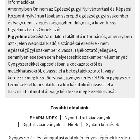
információkat.
Amennyiben Ön nem az Egészségügyi Nyilvántartási és Képzési
Központ nyilvántartásában szereplő egészségügyi szakember
és/vagy nem az egészségügyben dolgozik, a következő
figyelmeztetés Önnek szól.
Figyelmeztetés!
Az oldalon található információk, amennyiben
azt - jelen weboldal kiadója szándékai ellenére - nem
egészségügyi szakember olvassa, tájékoztató jellegűek,
semmilyen esetben sem helyettesítik szakember véleményét!
Gyógyszerekkel kapcsolatban a kockázatokról és
mellékhatásokról, olvassa el a betegtájékoztatót, vagy
kérdezze meg kezelőorvosát, gyógyszerészét! Nem gyógyszer
termékekkel kapcsolatban a kockázatokról olvassa el a
használati útmutatót vagy kérdezze meg kezelőorvosát!
További oldalaink:
PHARMINDEX
Nyomtatott kiadványok
Digitális kiadványok
Hírek
Gyakori kérdések
Gyógyszer ár- és támogatási adatok érvényességének kezdete