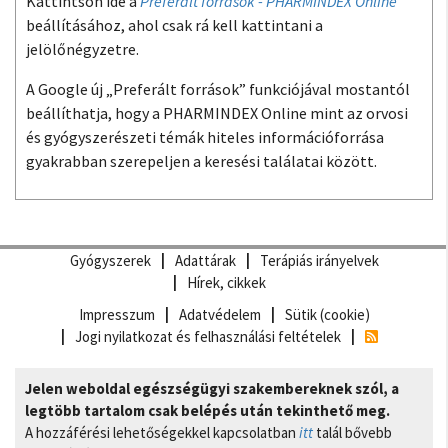
Kattintson ide a
Preferált források - PHARMINDEX Online
beállításához, ahol csak rá kell kattintani a
jelölőnégyzetre.
A Google új „Preferált források” funkciójával mostantól
beállíthatja, hogy a PHARMINDEX Online mint az orvosi
és gyógyszerészeti témák hiteles információforrása
gyakrabban szerepeljen a keresési találatai között.
Gyógyszerek
Adattárak
Terápiás irányelvek
Hírek, cikkek
Impresszum
Adatvédelem
Sütik (cookie)
Jogi nyilatkozat és felhasználási feltételek
Jelen weboldal egészségügyi szakembereknek szól, a
legtöbb tartalom csak belépés után tekinthető meg.
A hozzáférési lehetőségekkel kapcsolatban
itt
talál bővebb