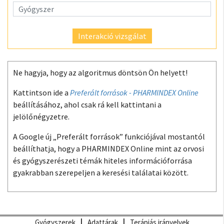
Interakció vizsgálat
Ne hagyja, hogy az algoritmus döntsön Ön helyett!
Kattintson ide a
Preferált források - PHARMINDEX Online
beállításához, ahol csak rá kell kattintani a
jelölőnégyzetre.
A Google új „Preferált források” funkciójával mostantól
beállíthatja, hogy a PHARMINDEX Online mint az orvosi
és gyógyszerészeti témák hiteles információforrása
gyakrabban szerepeljen a keresési találatai között.
Gyógyszerek
Adattárak
Terápiás irányelvek