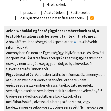
Hírek, cikkek
Impresszum
Adatvédelem
Sütik (cookie)
Jogi nyilatkozat és felhasználási feltételek
Jelen weboldal egészségügyi szakembereknek szól, a
legtöbb tartalom csak belépés után tekinthető meg.
A hozzáférési lehetőségekkel kapcsolatban
itt
talál bővebb
információkat.
Amennyiben Ön nem az Egészségügyi Nyilvántartási és Képzési
Központ nyilvántartásában szereplő egészségügyi szakember
és/vagy nem az egészségügyben dolgozik, a következő
figyelmeztetés Önnek szól.
Figyelmeztetés!
Az oldalon található információk, amennyiben
azt - jelen weboldal kiadója szándékai ellenére - nem
egészségügyi szakember olvassa, tájékoztató jellegűek,
semmilyen esetben sem helyettesítik szakember véleményét!
Gyógyszerekkel kapcsolatban a kockázatokról és
mellékhatásokról, olvassa el a betegtájékoztatót, vagy
kérdezze meg kezelőorvosát, gyógyszerészét! Nem gyógyszer