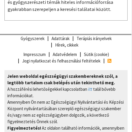
és gyógyszerészeti témák hiteles információforrása
gyakrabban szerepeljen a keresési találatai között.
Gyógyszerek
Adattárak
Terápiás irányelvek
Hírek, cikkek
Impresszum
Adatvédelem
Sütik (cookie)
Jogi nyilatkozat és felhasználási feltételek
Jelen weboldal egészségügyi szakembereknek szól, a
legtöbb tartalom csak belépés után tekinthető meg.
A hozzáférési lehetőségekkel kapcsolatban
itt
talál bővebb
információkat.
Amennyiben Ön nem az Egészségügyi Nyilvántartási és Képzési
Központ nyilvántartásában szereplő egészségügyi szakember
és/vagy nem az egészségügyben dolgozik, a következő
figyelmeztetés Önnek szól.
Figyelmeztetés!
Az oldalon található információk, amennyiben