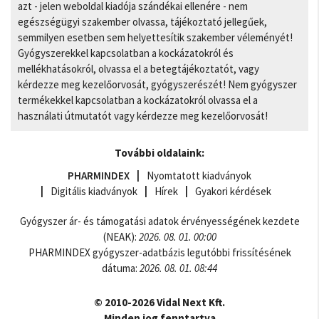
azt - jelen weboldal kiadója szándékai ellenére - nem
egészségügyi szakember olvassa, tájékoztató jellegűek,
semmilyen esetben sem helyettesítik szakember véleményét!
Gyógyszerekkel kapcsolatban a kockázatokról és
mellékhatásokról, olvassa el a betegtájékoztatót, vagy
kérdezze meg kezelőorvosát, gyógyszerészét! Nem gyógyszer
termékekkel kapcsolatban a kockázatokról olvassa el a
használati útmutatót vagy kérdezze meg kezelőorvosát!
További oldalaink:
PHARMINDEX
Nyomtatott kiadványok
Digitális kiadványok
Hírek
Gyakori kérdések
Gyógyszer ár- és támogatási adatok érvényességének kezdete
(NEAK):
2026. 08. 01. 00:00
PHARMINDEX gyógyszer-adatbázis legutóbbi frissítésének
dátuma:
2026. 08. 01. 08:44
© 2010-2026 Vidal Next Kft.
Minden jog fenntartva