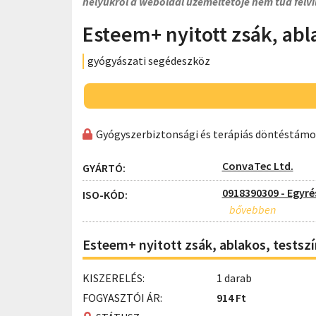
helyükről a weboldal üzemeltetője nem tud felvi
Esteem+ nyitott zsák, abl
gyógyászati segédeszköz
Gyógyszerbiztonsági és terápiás döntéstám
ConvaTec Ltd.
GYÁRTÓ:
0918390309 - Egyré
ISO-KÓD:
Esteem+ nyitott zsák, ablakos, testsz
KISZERELÉS:
1 darab
FOGYASZTÓI ÁR:
914 Ft