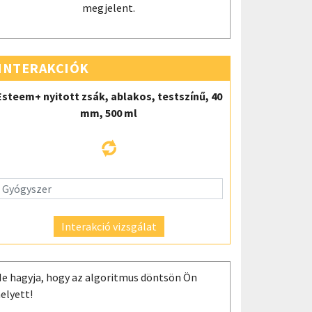
megjelent.
INTERAKCIÓK
Esteem+ nyitott zsák, ablakos, testszínű, 40
mm, 500 ml
Interakció vizsgálat
e hagyja, hogy az algoritmus döntsön Ön
elyett!