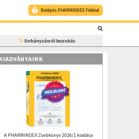
Belépés PHARMINDEX Fiókkal
Dohányzásról leszokás
KIADVÁNYAINK
A PHARMINDEX Zsebkönyv 2026/1 kiadása