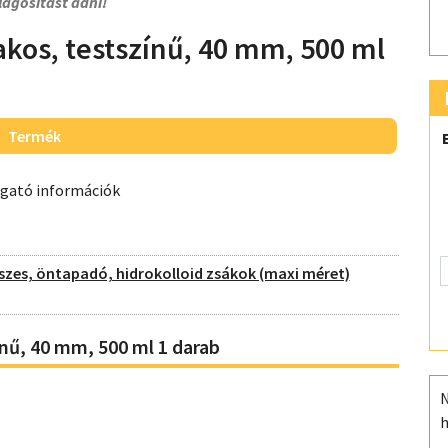
lágosítást adni!
akos, testszínű, 40 mm, 500 ml
Termék
ogató információk
szes, öntapadó, hidrokolloid zsákok (maxi méret)
ínű, 40 mm, 500 ml 1 darab
N
h