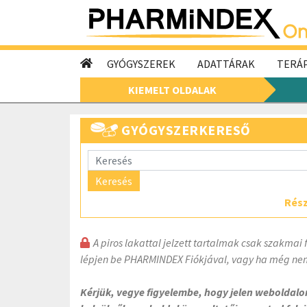
GYÓGYSZEREK
ADATTÁRAK
TERÁP
KIEMELT OLDALAK
GYÓGYSZERKERESŐ
Keresés
Rész
A piros lakattal jelzett tartalmak csak szakmai 
lépjen be PHARMINDEX Fiókjával, vagy ha még nem
Kérjük, vegye figyelembe, hogy jelen weboldal