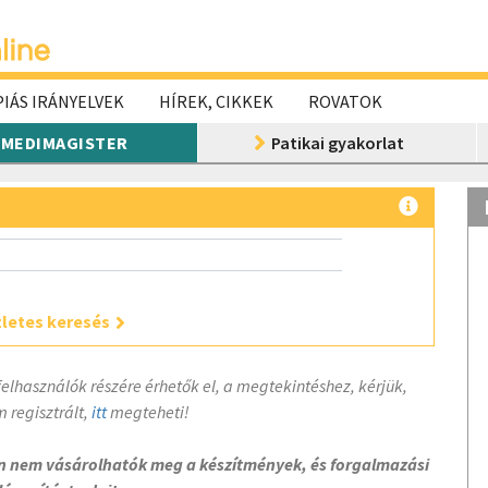
IÁS IRÁNYELVEK
HÍREK, CIKKEK
ROVATOK
MEDIMAGISTER
Patikai gyakorlat
letes keresés
felhasználók részére érhetők el, a megtekintéshez, kérjük,
 regisztrált,
itt
megteheti!
on nem vásárolhatók meg a készítmények, és forgalmazási