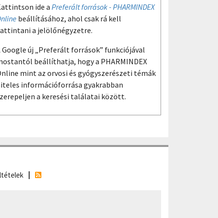
attintson ide a
Preferált források - PHARMINDEX
nline
beállításához, ahol csak rá kell
attintani a jelölőnégyzetre.
 Google új „Preferált források” funkciójával
ostantól beállíthatja, hogy a PHARMINDEX
nline mint az orvosi és gyógyszerészeti témák
iteles információforrása gyakrabban
zerepeljen a keresési találatai között.
ltételek