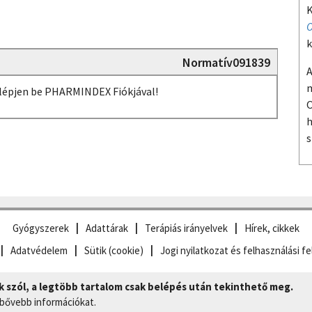
K
O
k
Normatív091839
A
m
, lépjen be PHARMINDEX Fiókjával!
O
h
s
Gyógyszerek
Adattárak
Terápiás irányelvek
Hírek, cikkek
Adatvédelem
Sütik (cookie)
Jogi nyilatkozat és felhasználási fe
szól, a legtöbb tartalom csak belépés után tekinthető meg.
 bővebb információkat.