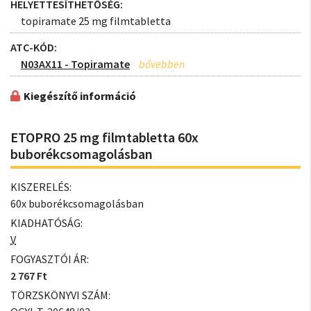
HELYETTESÍTHETŐSÉG:
topiramate 25 mg filmtabletta
ATC-KÓD:
N03AX11 - Topiramate
Kiegészítő információ
ETOPRO 25 mg filmtabletta 60x
buborékcsomagolásban
KISZERELÉS:
60x buborékcsomagolásban
KIADHATÓSÁG:
V
FOGYASZTÓI ÁR:
2 767 Ft
TÖRZSKÖNYVI SZÁM: