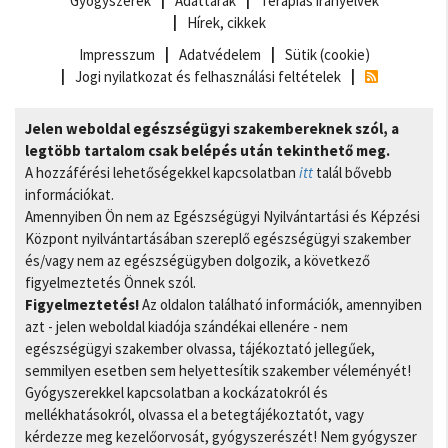
Gyógyszerek
Adattárak
Terápiás irányelvek
Hírek, cikkek
Impresszum
Adatvédelem
Sütik (cookie)
Jogi nyilatkozat és felhasználási feltételek
Jelen weboldal egészségügyi szakembereknek szól, a
legtöbb tartalom csak belépés után tekinthető meg.
A hozzáférési lehetőségekkel kapcsolatban
itt
talál bővebb
információkat.
Amennyiben Ön nem az Egészségügyi Nyilvántartási és Képzési
Központ nyilvántartásában szereplő egészségügyi szakember
és/vagy nem az egészségügyben dolgozik, a következő
figyelmeztetés Önnek szól.
Figyelmeztetés!
Az oldalon található információk, amennyiben
azt - jelen weboldal kiadója szándékai ellenére - nem
egészségügyi szakember olvassa, tájékoztató jellegűek,
semmilyen esetben sem helyettesítik szakember véleményét!
Gyógyszerekkel kapcsolatban a kockázatokról és
mellékhatásokról, olvassa el a betegtájékoztatót, vagy
kérdezze meg kezelőorvosát, gyógyszerészét! Nem gyógyszer