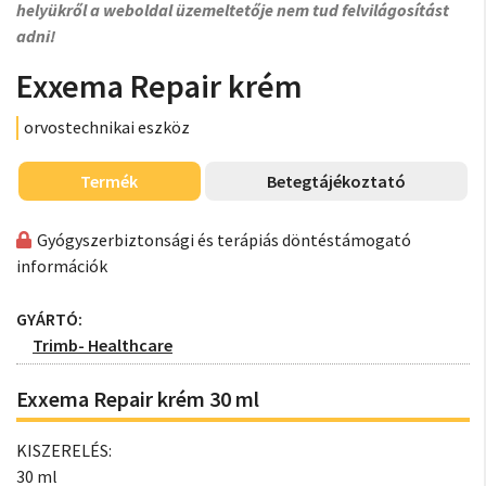
helyükről a weboldal üzemeltetője nem tud felvilágosítást
adni!
Exxema Repair krém
orvostechnikai eszköz
Termék
Betegtájékoztató
Gyógyszerbiztonsági és terápiás döntéstámogató
információk
GYÁRTÓ:
Trimb- Healthcare
Exxema Repair krém 30 ml
KISZERELÉS:
30 ml