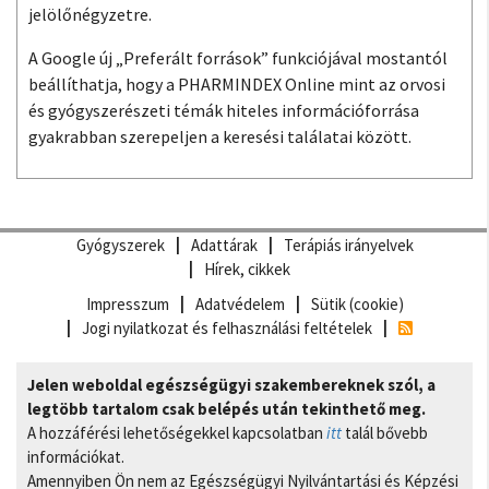
jelölőnégyzetre.
A Google új „Preferált források” funkciójával mostantól
beállíthatja, hogy a PHARMINDEX Online mint az orvosi
és gyógyszerészeti témák hiteles információforrása
gyakrabban szerepeljen a keresési találatai között.
Gyógyszerek
Adattárak
Terápiás irányelvek
Hírek, cikkek
Impresszum
Adatvédelem
Sütik (cookie)
Jogi nyilatkozat és felhasználási feltételek
Jelen weboldal egészségügyi szakembereknek szól, a
legtöbb tartalom csak belépés után tekinthető meg.
A hozzáférési lehetőségekkel kapcsolatban
itt
talál bővebb
információkat.
Amennyiben Ön nem az Egészségügyi Nyilvántartási és Képzési