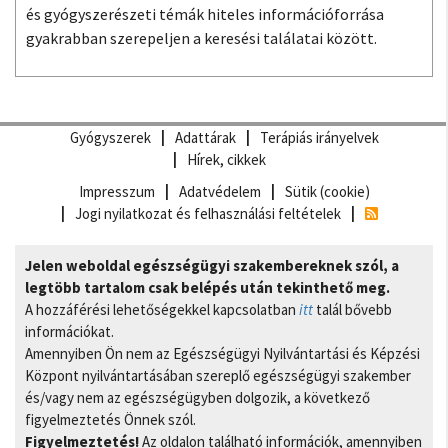
és gyógyszerészeti témák hiteles információforrása
gyakrabban szerepeljen a keresési találatai között.
Gyógyszerek
Adattárak
Terápiás irányelvek
Hírek, cikkek
Impresszum
Adatvédelem
Sütik (cookie)
Jogi nyilatkozat és felhasználási feltételek
Jelen weboldal egészségügyi szakembereknek szól, a
legtöbb tartalom csak belépés után tekinthető meg.
A hozzáférési lehetőségekkel kapcsolatban
itt
talál bővebb
információkat.
Amennyiben Ön nem az Egészségügyi Nyilvántartási és Képzési
Központ nyilvántartásában szereplő egészségügyi szakember
és/vagy nem az egészségügyben dolgozik, a következő
figyelmeztetés Önnek szól.
Figyelmeztetés!
Az oldalon található információk, amennyiben