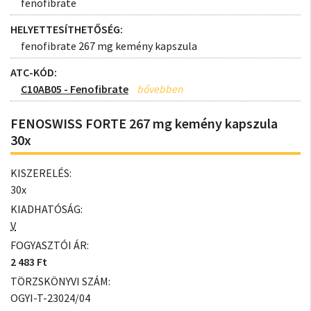
fenofibrate
HELYETTESÍTHETŐSÉG:
fenofibrate 267 mg kemény kapszula
ATC-KÓD:
C10AB05 - Fenofibrate
FENOSWISS FORTE 267 mg kemény kapszula
30x
KISZERELÉS:
30x
KIADHATÓSÁG:
V
FOGYASZTÓI ÁR:
2 483 Ft
TÖRZSKÖNYVI SZÁM:
OGYI-T-23024/04