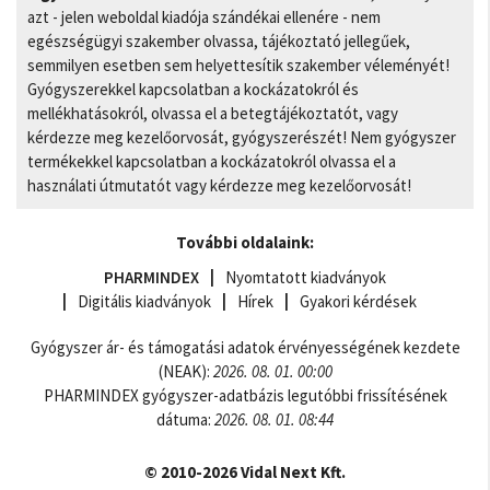
azt - jelen weboldal kiadója szándékai ellenére - nem
egészségügyi szakember olvassa, tájékoztató jellegűek,
semmilyen esetben sem helyettesítik szakember véleményét!
Gyógyszerekkel kapcsolatban a kockázatokról és
mellékhatásokról, olvassa el a betegtájékoztatót, vagy
kérdezze meg kezelőorvosát, gyógyszerészét! Nem gyógyszer
termékekkel kapcsolatban a kockázatokról olvassa el a
használati útmutatót vagy kérdezze meg kezelőorvosát!
További oldalaink:
PHARMINDEX
Nyomtatott kiadványok
Digitális kiadványok
Hírek
Gyakori kérdések
Gyógyszer ár- és támogatási adatok érvényességének kezdete
(NEAK):
2026. 08. 01. 00:00
PHARMINDEX gyógyszer-adatbázis legutóbbi frissítésének
dátuma:
2026. 08. 01. 08:44
© 2010-2026 Vidal Next Kft.