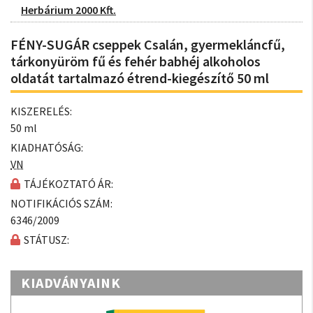
Herbárium 2000 Kft.
FÉNY-SUGÁR cseppek Csalán, gyermekláncfű,
tárkonyüröm fű és fehér babhéj alkoholos
oldatát tartalmazó étrend-kiegészítő 50 ml
KISZERELÉS:
50 ml
KIADHATÓSÁG:
VN
TÁJÉKOZTATÓ ÁR:
NOTIFIKÁCIÓS SZÁM:
6346/2009
STÁTUSZ:
KIADVÁNYAINK