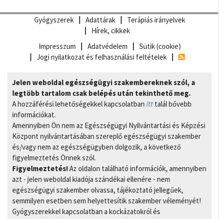
Gyógyszerek
Adattárak
Terápiás irányelvek
Hírek, cikkek
Impresszum
Adatvédelem
Sütik (cookie)
Jogi nyilatkozat és felhasználási feltételek
Jelen weboldal egészségügyi szakembereknek szól, a
legtöbb tartalom csak belépés után tekinthető meg.
A hozzáférési lehetőségekkel kapcsolatban
itt
talál bővebb
információkat.
Amennyiben Ön nem az Egészségügyi Nyilvántartási és Képzési
Központ nyilvántartásában szereplő egészségügyi szakember
és/vagy nem az egészségügyben dolgozik, a következő
figyelmeztetés Önnek szól.
Figyelmeztetés!
Az oldalon található információk, amennyiben
azt - jelen weboldal kiadója szándékai ellenére - nem
egészségügyi szakember olvassa, tájékoztató jellegűek,
semmilyen esetben sem helyettesítik szakember véleményét!
Gyógyszerekkel kapcsolatban a kockázatokról és