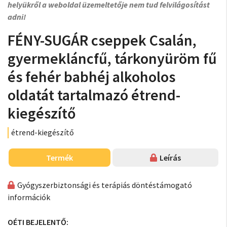
helyükről a weboldal üzemeltetője nem tud felvilágosítást
adni!
FÉNY-SUGÁR cseppek Csalán,
gyermekláncfű, tárkonyüröm fű
és fehér babhéj alkoholos
oldatát tartalmazó étrend-
kiegészítő
étrend-kiegészítő
Termék
Leírás
Gyógyszerbiztonsági és terápiás döntéstámogató
információk
OÉTI BEJELENTŐ: