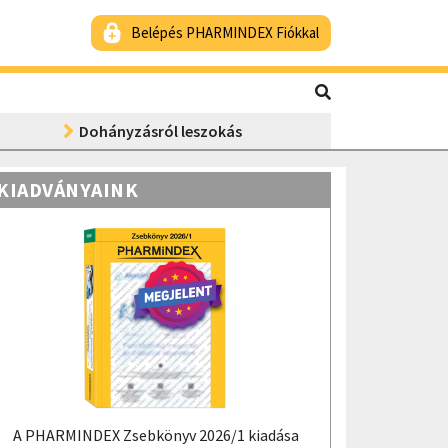
Belépés PHARMINDEX Fiókkal
Dohányzásról leszokás
KIADVÁNYAINK
A PHARMINDEX Zsebkönyv 2026/1 kiadása