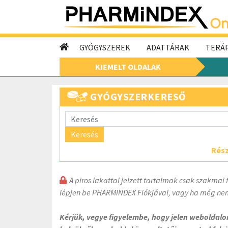
GYÓGYSZEREK
ADATTÁRAK
TERÁP
KIEMELT OLDALAK
GYÓGYSZERKERESŐ
Keresés
Rész
A piros lakattal jelzett tartalmak csak szakmai 
lépjen be PHARMINDEX Fiókjával, vagy ha még nem
Kérjük, vegye figyelembe, hogy jelen weboldal