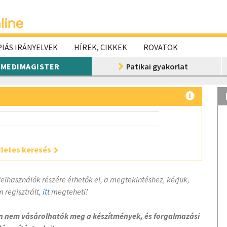
IÁS IRÁNYELVEK
HÍREK, CIKKEK
ROVATOK
MEDIMAGISTER
Patikai gyakorlat
letes keresés
felhasználók részére érhetők el, a megtekintéshez, kérjük,
 regisztrált,
itt
megteheti!
on nem vásárolhatók meg a készítmények, és forgalmazási