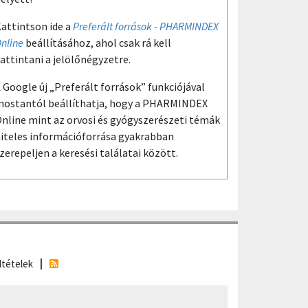
attintson ide a
Preferált források - PHARMINDEX
nline
beállításához, ahol csak rá kell
attintani a jelölőnégyzetre.
 Google új „Preferált források” funkciójával
ostantól beállíthatja, hogy a PHARMINDEX
nline mint az orvosi és gyógyszerészeti témák
iteles információforrása gyakrabban
zerepeljen a keresési találatai között.
ltételek