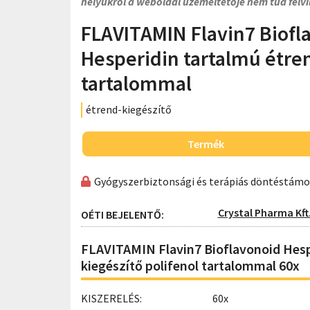
helyükről a weboldal üzemeltetője nem tud felvi
FLAVITAMIN Flavin7 Biofl
Hesperidin tartalmú étren
tartalommal
étrend-kiegészítő
Termék
Gyógyszerbiztonsági és terápiás döntéstám
Crystal Pharma Kft
OÉTI BEJELENTŐ:
FLAVITAMIN Flavin7 Bioflavonoid Hesp
kiegészítő polifenol tartalommal 60x
KISZERELÉS:
60x