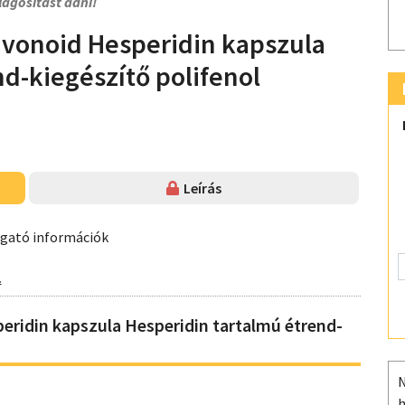
lágosítást adni!
avonoid Hesperidin kapszula
d-kiegészítő polifenol
Leírás
ogató információk
.
eridin kapszula Hesperidin tartalmú étrend-
N
h