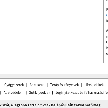
K
O
k
A
m
O
h
s
Gyógyszerek
Adattárak
Terápiás irányelvek
Hírek, cikkek
Adatvédelem
Sütik (cookie)
Jogi nyilatkozat és felhasználási fe
szól, a legtöbb tartalom csak belépés után tekinthető meg.