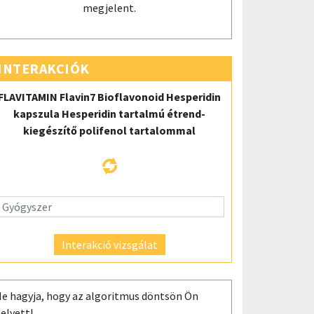
megjelent.
INTERAKCIÓK
FLAVITAMIN Flavin7 Bioflavonoid Hesperidin
kapszula Hesperidin tartalmú étrend-
kiegészítő polifenol tartalommal
Interakció vizsgálat
e hagyja, hogy az algoritmus döntsön Ön
elyett!