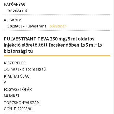
HATÓANYAG:
fulvestrant
ATC-KÓD:
L02BA03 - Fulvestrant
FULVESTRANT TEVA 250 mg/5 ml oldatos
injekció előretöltött fecskendőben 1x5 ml+1x
biztonsági tű
KISZERELÉS:
1x5 ml+1x biztonsági tű
KIADHATÓSÁG:
V
FOGYASZTÓI ÁR:
38 848 Ft
TÖRZSKÖNYVI SZÁM:
OGYI-T-22998/01