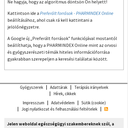
Ne hagyja, hogy az algoritmus döntsön Ön helyett!
Kattintson ide a
Preferált források - PHARMINDEX Online
beállításához, ahol csak rá kell kattintani a
jelölőnégyzetre.
A Google új „Preferált források” funkciójával mostantól
beállíthatja, hogy a PHARMINDEX Online mint az orvosi
és gyógyszerészeti témák hiteles információforrása
gyakrabban szerepeljen a keresési találatai között.
Gyógyszerek
Adattárak
Terápiás irányelvek
Hírek, cikkek
Impresszum
Adatvédelem
Sütik (cookie)
Jogi nyilatkozat és felhasználási feltételek
Jelen weboldal egészségügyi szakembereknek szól, a