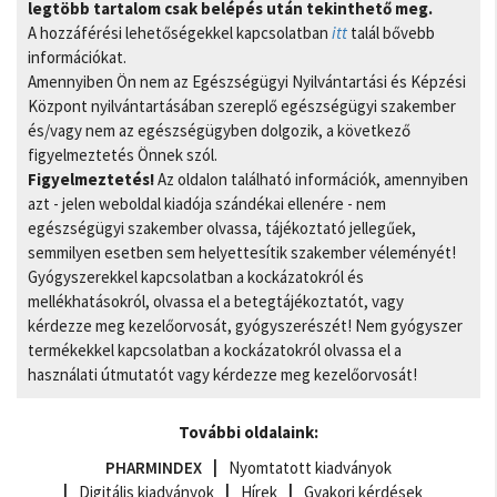
legtöbb tartalom csak belépés után tekinthető meg.
A hozzáférési lehetőségekkel kapcsolatban
itt
talál bővebb
információkat.
Amennyiben Ön nem az Egészségügyi Nyilvántartási és Képzési
Központ nyilvántartásában szereplő egészségügyi szakember
és/vagy nem az egészségügyben dolgozik, a következő
figyelmeztetés Önnek szól.
Figyelmeztetés!
Az oldalon található információk, amennyiben
azt - jelen weboldal kiadója szándékai ellenére - nem
egészségügyi szakember olvassa, tájékoztató jellegűek,
semmilyen esetben sem helyettesítik szakember véleményét!
Gyógyszerekkel kapcsolatban a kockázatokról és
mellékhatásokról, olvassa el a betegtájékoztatót, vagy
kérdezze meg kezelőorvosát, gyógyszerészét! Nem gyógyszer
termékekkel kapcsolatban a kockázatokról olvassa el a
használati útmutatót vagy kérdezze meg kezelőorvosát!
További oldalaink:
PHARMINDEX
Nyomtatott kiadványok
Digitális kiadványok
Hírek
Gyakori kérdések