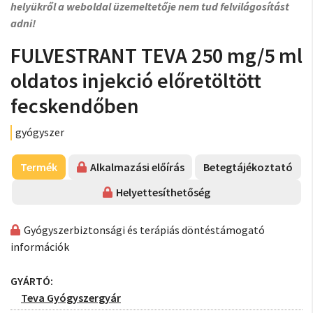
helyükről a weboldal üzemeltetője nem tud felvilágosítást
adni!
FULVESTRANT TEVA 250 mg/5 ml
oldatos injekció előretöltött
fecskendőben
gyógyszer
Termék
Alkalmazási előírás
Betegtájékoztató
Helyettesíthetőség
Gyógyszerbiztonsági és terápiás döntéstámogató
információk
GYÁRTÓ:
Teva Gyógyszergyár