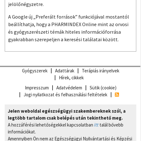
jelölőnégyzetre.
A Google új „Preferált források” funkciójával mostantól
beállíthatja, hogy a PHARMINDEX Online mint az orvosi
és gyógyszerészeti témák hiteles információforrása
gyakrabban szerepeljen a keresési találatai között.
Gyógyszerek
Adattárak
Terápiás irányelvek
Hírek, cikkek
Impresszum
Adatvédelem
Sütik (cookie)
Jogi nyilatkozat és felhasználási feltételek
Jelen weboldal egészségügyi szakembereknek szól, a
legtöbb tartalom csak belépés után tekinthető meg.
A hozzáférési lehetőségekkel kapcsolatban
itt
talál bővebb
információkat.
Amennyiben Ön nem az Egészségügyi Nyilvántartási és Képzési