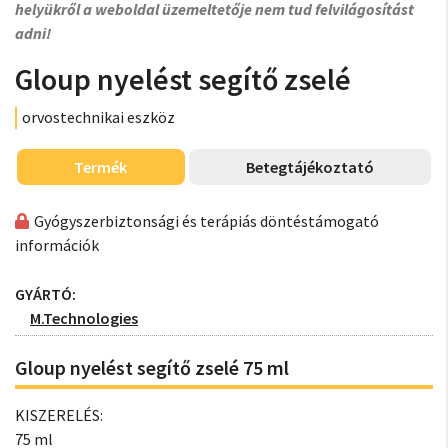
helyükről a weboldal üzemeltetője nem tud felvilágosítást
adni!
Gloup nyelést segítő zselé
orvostechnikai eszköz
Termék
Betegtájékoztató
Gyógyszerbiztonsági és terápiás döntéstámogató
információk
GYÁRTÓ:
M.Technologies
Gloup nyelést segítő zselé 75 ml
KISZERELÉS:
75 ml