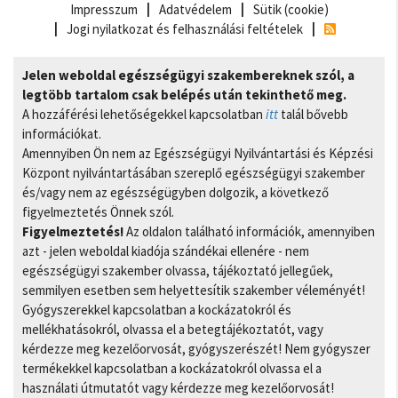
Impresszum
Adatvédelem
Sütik (cookie)
Jogi nyilatkozat és felhasználási feltételek
Jelen weboldal egészségügyi szakembereknek szól, a
legtöbb tartalom csak belépés után tekinthető meg.
A hozzáférési lehetőségekkel kapcsolatban
itt
talál bővebb
információkat.
Amennyiben Ön nem az Egészségügyi Nyilvántartási és Képzési
Központ nyilvántartásában szereplő egészségügyi szakember
és/vagy nem az egészségügyben dolgozik, a következő
figyelmeztetés Önnek szól.
Figyelmeztetés!
Az oldalon található információk, amennyiben
azt - jelen weboldal kiadója szándékai ellenére - nem
egészségügyi szakember olvassa, tájékoztató jellegűek,
semmilyen esetben sem helyettesítik szakember véleményét!
Gyógyszerekkel kapcsolatban a kockázatokról és
mellékhatásokról, olvassa el a betegtájékoztatót, vagy
kérdezze meg kezelőorvosát, gyógyszerészét! Nem gyógyszer
termékekkel kapcsolatban a kockázatokról olvassa el a
használati útmutatót vagy kérdezze meg kezelőorvosát!