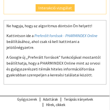
Interakció vizsgálat
Ne hagyja, hogy az algoritmus döntsön Ön helyett!
Kattintson ide a
Preferált források - PHARMINDEX Online
beállításához, ahol csak rá kell kattintani a
jelölőnégyzetre.
A Google új „Preferált források” funkciójával mostantól
beállíthatja, hogy a PHARMINDEX Online mint az orvosi
és gyógyszerészeti témák hiteles információforrása
gyakrabban szerepeljen a keresési találatai között.
Gyógyszerek
Adattárak
Terápiás irányelvek
Hírek, cikkek