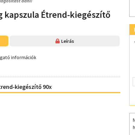
lágosítást adni!
kapszula Étrend-kiegészítő
Leírás
ogató információk
end-kiegészítő 90x
N
h