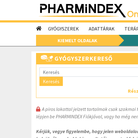
GYÓGYSZEREK
ADATTÁRAK
TERÁP
KIEMELT OLDALAK
GYÓGYSZERKERESŐ
Keresés
Rész
A piros lakattal jelzett tartalmak csak szakmai 
lépjen be PHARMINDEX Fiókjával, vagy ha még nem
Kérjük, vegye figyelembe, hogy jelen weboldal