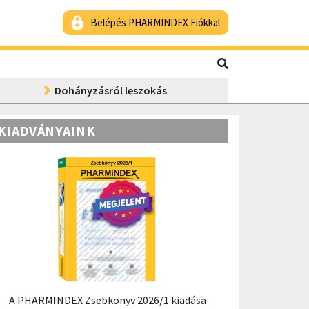
Belépés PHARMINDEX Fiókkal
Dohányzásról leszokás
KIADVÁNYAINK
A PHARMINDEX Zsebkönyv 2026/1 kiadása