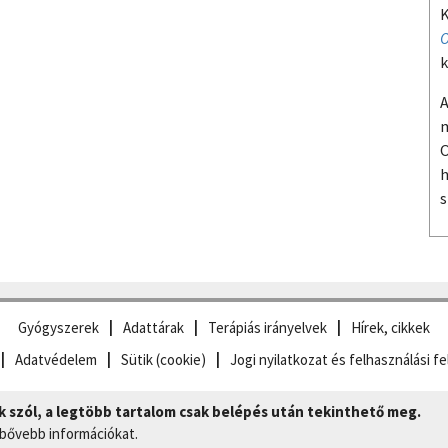
K
O
k
A
m
O
h
s
Gyógyszerek
Adattárak
Terápiás irányelvek
Hírek, cikkek
Adatvédelem
Sütik (cookie)
Jogi nyilatkozat és felhasználási fe
szól, a legtöbb tartalom csak belépés után tekinthető meg.
 bővebb információkat.