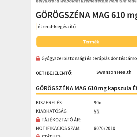
helyükről a weboldal üzemeltetője nem tud felvi
GÖRÖGSZÉNA MAG 610 mg 
étrend-kiegészítő
Termék
Gyógyszerbiztonsági és terápiás döntéstám
Swanson Health
OÉTI BEJELENTŐ:
GÖRÖGSZÉNA MAG 610 mg kapszula Étr
KISZERELÉS:
90x
KIADHATÓSÁG:
VN
TÁJÉKOZTATÓ ÁR:
NOTIFIKÁCIÓS SZÁM:
8070/2010
STÁTUSZ: