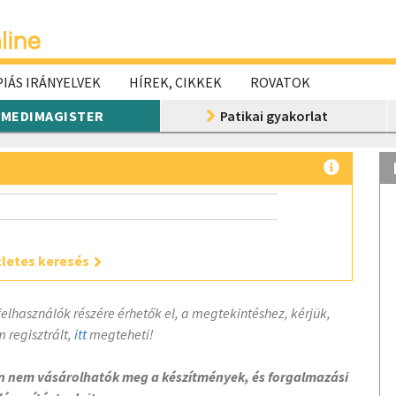
IÁS IRÁNYELVEK
HÍREK, CIKKEK
ROVATOK
MEDIMAGISTER
Patikai gyakorlat
letes keresés
felhasználók részére érhetők el, a megtekintéshez, kérjük,
 regisztrált,
itt
megteheti!
on nem vásárolhatók meg a készítmények, és forgalmazási