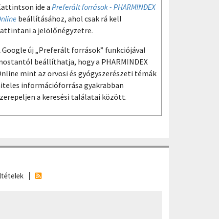
attintson ide a
Preferált források - PHARMINDEX
nline
beállításához, ahol csak rá kell
attintani a jelölőnégyzetre.
 Google új „Preferált források” funkciójával
ostantól beállíthatja, hogy a PHARMINDEX
nline mint az orvosi és gyógyszerészeti témák
iteles információforrása gyakrabban
zerepeljen a keresési találatai között.
ltételek