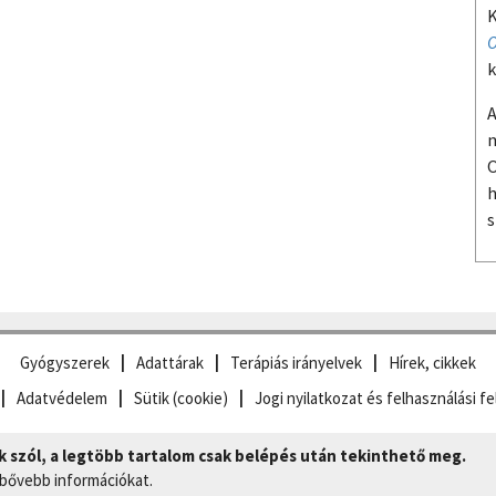
K
O
k
A
m
O
h
s
Gyógyszerek
Adattárak
Terápiás irányelvek
Hírek, cikkek
Adatvédelem
Sütik (cookie)
Jogi nyilatkozat és felhasználási fe
szól, a legtöbb tartalom csak belépés után tekinthető meg.
 bővebb információkat.