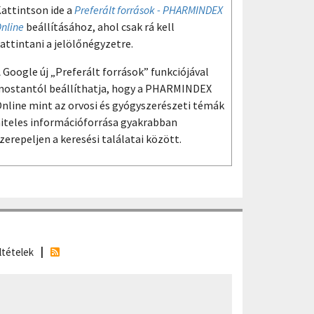
attintson ide a
Preferált források - PHARMINDEX
nline
beállításához, ahol csak rá kell
attintani a jelölőnégyzetre.
 Google új „Preferált források” funkciójával
ostantól beállíthatja, hogy a PHARMINDEX
nline mint az orvosi és gyógyszerészeti témák
iteles információforrása gyakrabban
zerepeljen a keresési találatai között.
ltételek