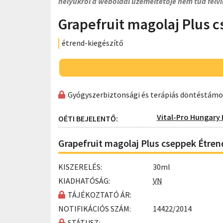
helyükről a weboldal üzemeltetője nem tud felvi
Grapefruit magolaj Plus 
étrend-kiegészítő
Gyógyszerbiztonsági és terápiás döntéstám
Vital-Pro Hungary K
OÉTI BEJELENTŐ:
Grapefruit magolaj Plus cseppek Étren
KISZERELÉS:
30ml
KIADHATÓSÁG:
VN
TÁJÉKOZTATÓ ÁR:
NOTIFIKÁCIÓS SZÁM:
14422/2014
STÁTUSZ: