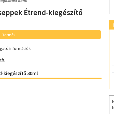
lágosítást adni!
cseppek Étrend-kiegészítő
Termék
ogató információk
ft.
d-kiegészítő 30ml
N
h