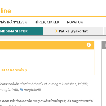
IÁS IRÁNYELVEK
HÍREK, CIKKEK
ROVATOK
MEDIMAGISTER
Patikai gyakorlat
letes keresés
felhasználók részére érhetők el, a megtekintéshez, kérjük,
 regisztrált,
itt
megteheti!
on nem vásárolhatók meg a készítmények, és forgalmazási