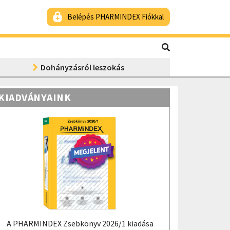
Belépés PHARMINDEX Fiókkal
Dohányzásról leszokás
KIADVÁNYAINK
A PHARMINDEX Zsebkönyv 2026/1 kiadása