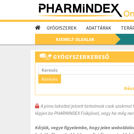
GYÓGYSZEREK
ADATTÁRAK
TERÁP
KIEMELT OLDALAK
GYÓGYSZERKERESŐ
Keresés
Rész
A piros lakattal jelzett tartalmak csak szakmai 
lépjen be PHARMINDEX Fiókjával, vagy ha még nem
Kérjük, vegye figyelembe, hogy jelen weboldal