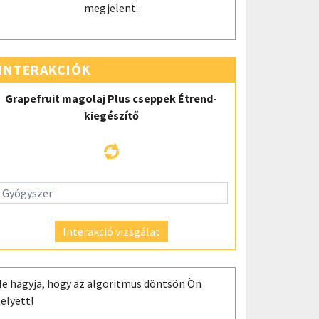
megjelent.
INTERAKCIÓK
Grapefruit magolaj Plus cseppek Étrend-
kiegészítő
Interakció vizsgálat
e hagyja, hogy az algoritmus döntsön Ön
elyett!