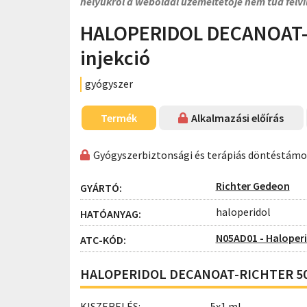
helyükről a weboldal üzemeltetője nem tud felvi
HALOPERIDOL DECANOAT-R
injekció
gyógyszer
Termék
Alkalmazási előírás
Gyógyszerbiztonsági és terápiás döntéstám
Richter Gedeon
GYÁRTÓ:
haloperidol
HATÓANYAG:
N05AD01 - Haloper
ATC-KÓD:
HALOPERIDOL DECANOAT-RICHTER 50 m
KISZERELÉS:
5x1 ml