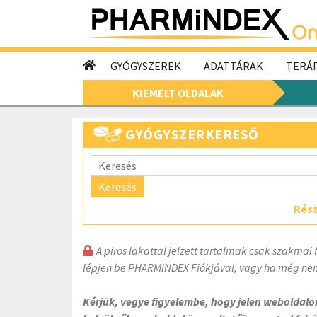
GYÓGYSZEREK
ADATTÁRAK
TERÁP
KIEMELT OLDALAK
GYÓGYSZERKERESŐ
Keresés
Rész
A piros lakattal jelzett tartalmak csak szakmai 
lépjen be PHARMINDEX Fiókjával, vagy ha még nem
Kérjük, vegye figyelembe, hogy jelen weboldal