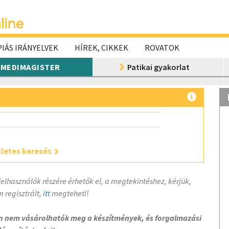
IÁS IRÁNYELVEK
HÍREK, CIKKEK
ROVATOK
MEDIMAGISTER
Patikai gyakorlat
letes keresés
felhasználók részére érhetők el, a megtekintéshez, kérjük,
 regisztrált,
itt
megteheti!
on nem vásárolhatók meg a készítmények, és forgalmazási