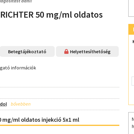
lágosítást adni!
ICHTER 50 mg/ml oldatos
Betegtájékoztató
Helyettesíthetőség
ogató információk
idol
g/ml oldatos injekció 5x1 ml
N
h