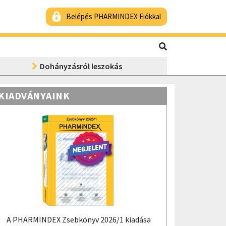
Belépés PHARMINDEX Fiókkal
Dohányzásról leszokás
KIADVÁNYAINK
A PHARMINDEX Zsebkönyv 2026/1 kiadása