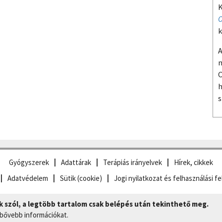
K
O
k
A
m
O
h
s
Gyógyszerek
Adattárak
Terápiás irányelvek
Hírek, cikkek
Adatvédelem
Sütik (cookie)
Jogi nyilatkozat és felhasználási fe
szól, a legtöbb tartalom csak belépés után tekinthető meg.
 bővebb információkat.