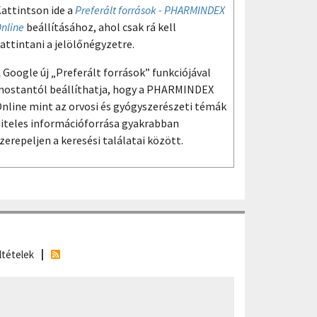
attintson ide a
Preferált források - PHARMINDEX
nline
beállításához, ahol csak rá kell
attintani a jelölőnégyzetre.
 Google új „Preferált források” funkciójával
ostantól beállíthatja, hogy a PHARMINDEX
nline mint az orvosi és gyógyszerészeti témák
iteles információforrása gyakrabban
zerepeljen a keresési találatai között.
ltételek