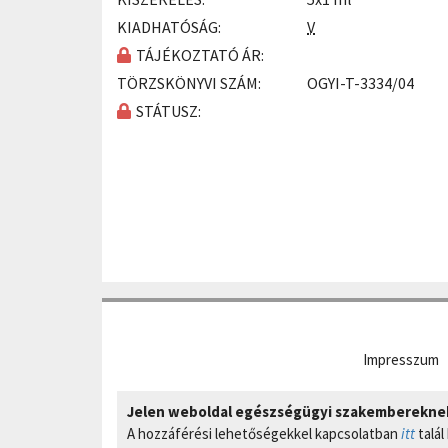
KIADHATÓSÁG:
V
TÁJÉKOZTATÓ ÁR:
TÖRZSKÖNYVI SZÁM:
OGYI-T-3334/04
STÁTUSZ:
Impresszum
Jelen weboldal egészségügyi szakembereknek 
A hozzáférési lehetőségekkel kapcsolatban
itt
talál