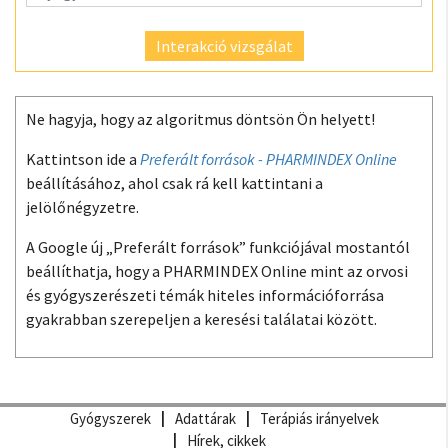
Interakció vizsgálat
Ne hagyja, hogy az algoritmus döntsön Ön helyett!
Kattintson ide a
Preferált források - PHARMINDEX Online
beállításához, ahol csak rá kell kattintani a
jelölőnégyzetre.
A Google új „Preferált források” funkciójával mostantól
beállíthatja, hogy a PHARMINDEX Online mint az orvosi
és gyógyszerészeti témák hiteles információforrása
gyakrabban szerepeljen a keresési találatai között.
Gyógyszerek
Adattárak
Terápiás irányelvek
Hírek, cikkek