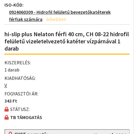
ISO-KÓD:
0924060309 - Hidrofil felületű bevezetőkatéterek
férfiak számára
hi-slip plus Nelaton férfi 40 cm, CH 08-22 hidrofil
felületű vizeletelvezető katéter vízpárnával 1
darab
KISZERELÉS:
1 darab
KIADHATÓSÁG:
V
FOGYASZTÓI ÁR:
343 Ft
STÁTUSZ:
TB TÁMOGATÁS