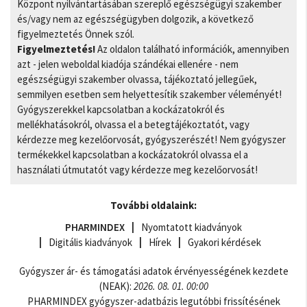
Központ nyilvántartásában szereplő egészségügyi szakember
és/vagy nem az egészségügyben dolgozik, a következő
figyelmeztetés Önnek szól.
Figyelmeztetés!
Az oldalon található információk, amennyiben
azt - jelen weboldal kiadója szándékai ellenére - nem
egészségügyi szakember olvassa, tájékoztató jellegűek,
semmilyen esetben sem helyettesítik szakember véleményét!
Gyógyszerekkel kapcsolatban a kockázatokról és
mellékhatásokról, olvassa el a betegtájékoztatót, vagy
kérdezze meg kezelőorvosát, gyógyszerészét! Nem gyógyszer
termékekkel kapcsolatban a kockázatokról olvassa el a
használati útmutatót vagy kérdezze meg kezelőorvosát!
További oldalaink:
PHARMINDEX
Nyomtatott kiadványok
Digitális kiadványok
Hírek
Gyakori kérdések
Gyógyszer ár- és támogatási adatok érvényességének kezdete
(NEAK):
2026. 08. 01. 00:00
PHARMINDEX gyógyszer-adatbázis legutóbbi frissítésének