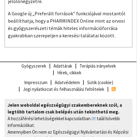
jelölőnégyzetre.
A Google új „Preferált források” funkciójával mostantól
beállíthatja, hogy a PHARMINDEX Online mint az orvosi
és gyógyszerészeti témák hiteles információforrása
gyakrabban szerepeljen a keresési találatai között.
Gyógyszerek
Adattárak
Terápiás irányelvek
Hírek, cikkek
Impresszum
Adatvédelem
Sütik (cookie)
Jogi nyilatkozat és felhasználási feltételek
Jelen weboldal egészségügyi szakembereknek szól, a
legtöbb tartalom csak belépés után tekinthető meg.
A hozzáférési lehetőségekkel kapcsolatban
itt
talál bővebb
információkat.
Amennyiben Ön nem az Egészségügyi Nyilvántartási és Képzési