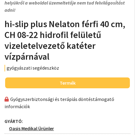
helyükről a weboldal üzemeltetője nem tud felvilágosítást
adni!
hi-slip plus Nelaton férfi 40 cm,
CH 08-22 hidrofil felületű
vizeletelvezető katéter
vízpárnával
gyógyászati segédeszköz
Termék
Gyógyszerbiztonsági és terápiás döntéstámogató
információk
GYÁRTÓ:
Oasis Medikal Ürünler